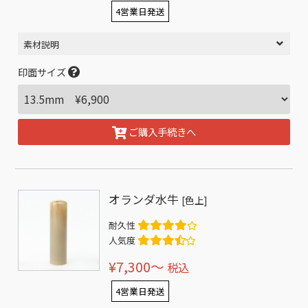
4営業日発送
素材説明
印面サイズ
ご購入手続きへ
オランダ水牛
[色上]
耐久性
人気度
¥7,300〜
税込
4営業日発送