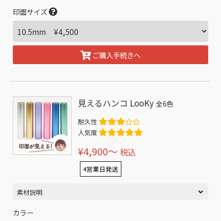
印面サイズ
ご購入手続きへ
見えるハンコ LooKy
全6色
耐久性
人気度
¥4,900〜
税込
4営業日発送
素材説明
カラー