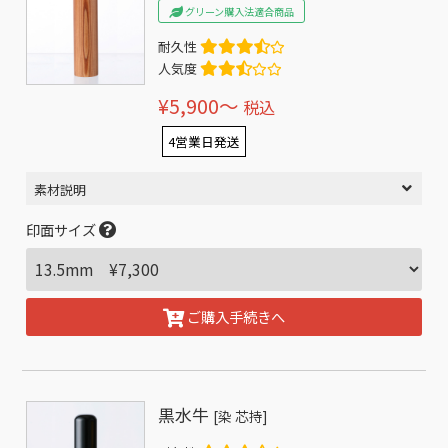
グリーン購入法適合商品
耐久性
人気度
¥5,900〜
税込
4営業日発送
素材説明
印面サイズ
ご購入手続きへ
黒水牛
[染 芯持]