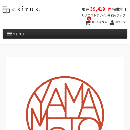
39,419
現在
件
掲載中！
リクエストデザインを続々アップ
0
カートを見る
ログイン
MENU