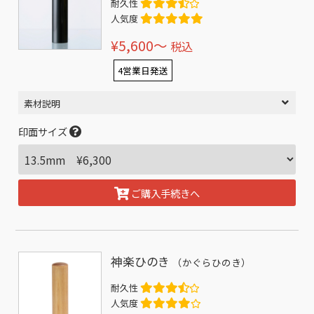
耐久性
人気度
¥5,600〜
税込
4営業日発送
素材説明
印面サイズ
ご購入手続きへ
神楽ひのき
（かぐらひのき）
耐久性
人気度