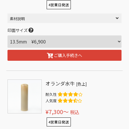
4営業日発送
素材説明
印面サイズ
ご購入手続きへ
オランダ水牛
[色上]
耐久性
人気度
¥7,300〜
税込
4営業日発送