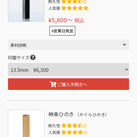
耐久性
人気度
¥5,600〜
税込
4営業日発送
素材説明
印面サイズ
ご購入手続きへ
神楽ひのき
（かぐらひのき）
耐久性
人気度