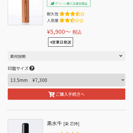
グリーン購入法適合商品
耐久性
人気度
¥5,900〜
税込
4営業日発送
素材説明
印面サイズ
ご購入手続きへ
黒水牛
[染 芯持]