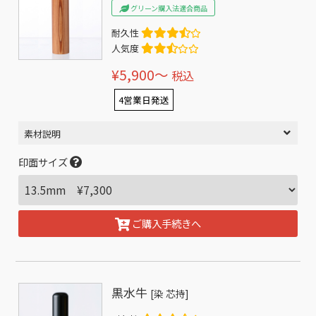
グリーン購入法適合商品
耐久性
人気度
¥5,900〜
税込
4営業日発送
素材説明
印面サイズ
ご購入手続きへ
黒水牛
[染 芯持]