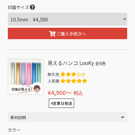
印面サイズ
ご購入手続きへ
見えるハンコ LooKy
全6色
耐久性
人気度
¥4,900〜
税込
4営業日発送
素材説明
カラー