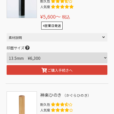
耐久性
人気度
¥5,600〜
税込
4営業日発送
素材説明
印面サイズ
ご購入手続きへ
神楽ひのき
（かぐらひのき）
耐久性
人気度