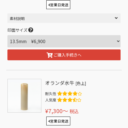
4営業日発送
素材説明
印面サイズ
ご購入手続きへ
オランダ水牛
[色上]
耐久性
人気度
¥7,300〜
税込
4営業日発送