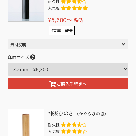
耐久性
人気度
¥5,600〜
税込
4営業日発送
素材説明
印面サイズ
ご購入手続きへ
神楽ひのき
（かぐらひのき）
耐久性
人気度