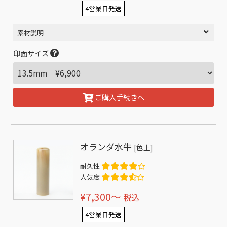
4営業日発送
素材説明
印面サイズ
ご購入手続きへ
オランダ水牛
[色上]
耐久性
人気度
¥7,300〜
税込
4営業日発送