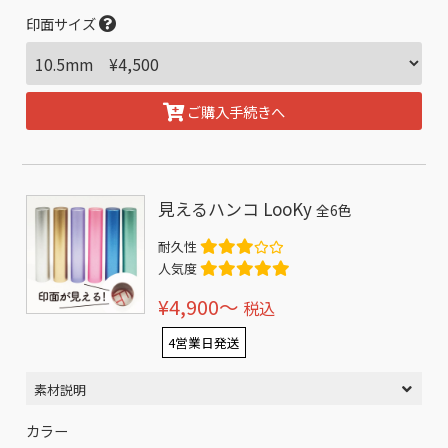
印面サイズ
ご購入手続きへ
見えるハンコ LooKy
全6色
耐久性
人気度
¥4,900〜
税込
4営業日発送
素材説明
カラー