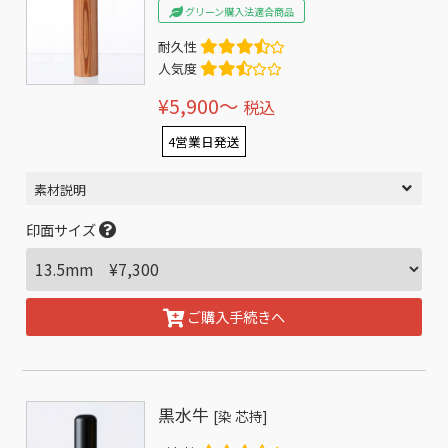
グリーン購入法適合商品
耐久性
人気度
¥5,900〜
税込
4営業日発送
素材説明
印面サイズ
ご購入手続きへ
黒水牛
[染 芯持]