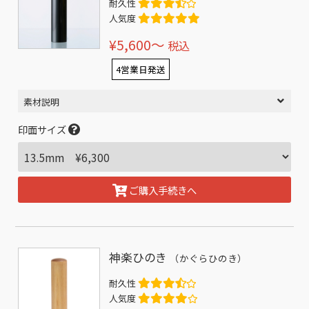
耐久性
人気度
¥5,600〜
税込
4営業日発送
素材説明
印面サイズ
ご購入手続きへ
神楽ひのき
（かぐらひのき）
耐久性
人気度