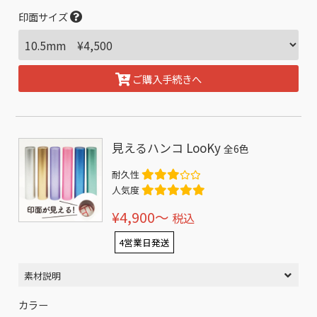
印面サイズ
ご購入手続きへ
見えるハンコ LooKy
全6色
耐久性
人気度
¥4,900〜
税込
4営業日発送
素材説明
カラー