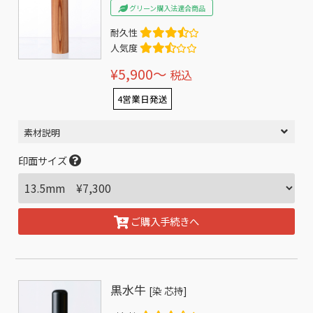
グリーン購入法適合商品
耐久性
人気度
¥5,900〜
税込
4営業日発送
素材説明
印面サイズ
ご購入手続きへ
黒水牛
[染 芯持]