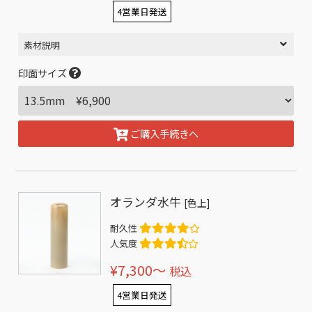
4営業日発送
素材説明
印面サイズ
ご購入手続きへ
オランダ水牛
[色上]
耐久性
人気度
¥7,300〜
税込
4営業日発送