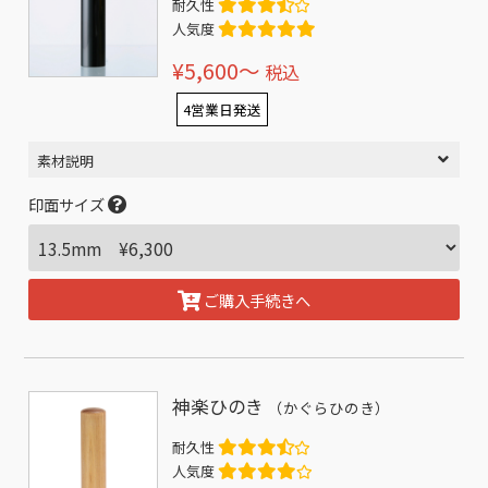
耐久性
人気度
¥5,600〜
税込
4営業日発送
素材説明
印面サイズ
ご購入手続きへ
神楽ひのき
（かぐらひのき）
耐久性
人気度