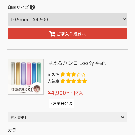
印面サイズ
ご購入手続きへ
見えるハンコ LooKy
全6色
耐久性
人気度
¥4,900〜
税込
4営業日発送
素材説明
カラー