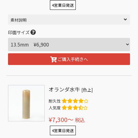
4営業日発送
素材説明
印面サイズ
ご購入手続きへ
オランダ水牛
[色上]
耐久性
人気度
¥7,300〜
税込
4営業日発送