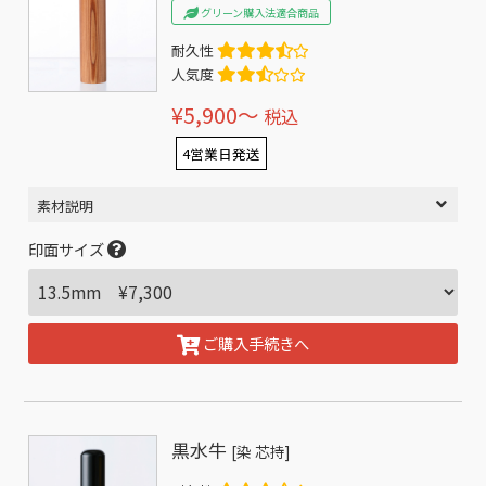
グリーン購入法適合商品
耐久性
人気度
¥5,900〜
税込
4営業日発送
素材説明
印面サイズ
ご購入手続きへ
黒水牛
[染 芯持]