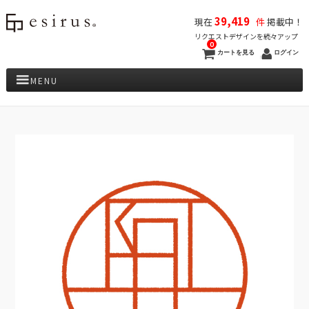
39,419
現在
件
掲載中！
リクエストデザインを続々アップ
0
カートを見る
ログイン
MENU