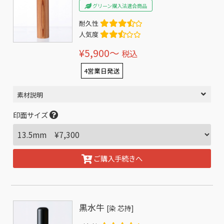
グリーン購入法適合商品
耐久性
人気度
¥5,900〜
税込
4営業日発送
素材説明
印面サイズ
ご購入手続きへ
黒水牛
[染 芯持]