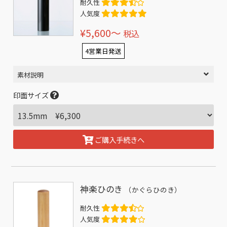
耐久性
人気度
¥5,600〜
税込
4営業日発送
素材説明
印面サイズ
ご購入手続きへ
神楽ひのき
（かぐらひのき）
耐久性
人気度