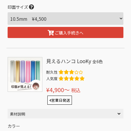
印面サイズ
ご購入手続きへ
見えるハンコ LooKy
全6色
耐久性
人気度
¥4,900〜
税込
4営業日発送
素材説明
カラー