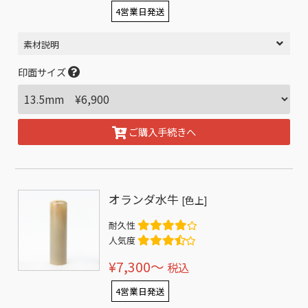
4営業日発送
素材説明
印面サイズ
ご購入手続きへ
オランダ水牛
[色上]
耐久性
人気度
¥7,300〜
税込
4営業日発送