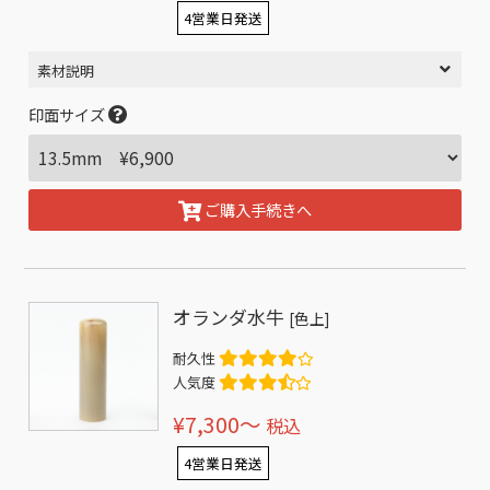
4営業日発送
素材説明
印面サイズ
ご購入手続きへ
オランダ水牛
[色上]
耐久性
人気度
¥7,300〜
税込
4営業日発送