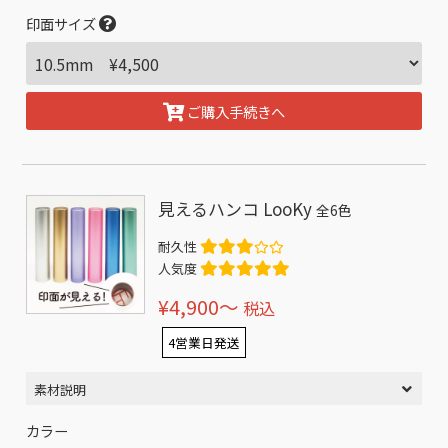
印面サイズ
ご購入手続きへ
見えるハンコ LooKy
全6色
耐久性
人気度
¥4,900〜
税込
4営業日発送
素材説明
カラー