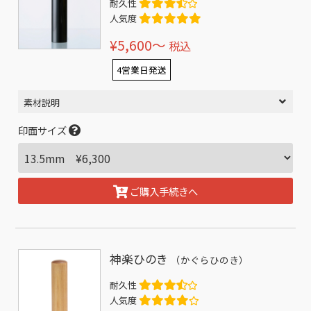
耐久性
人気度
¥5,600〜
税込
4営業日発送
素材説明
印面サイズ
ご購入手続きへ
神楽ひのき
（かぐらひのき）
耐久性
人気度