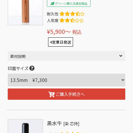
グリーン購入法適合商品
耐久性
人気度
¥5,900〜
税込
4営業日発送
素材説明
印面サイズ
ご購入手続きへ
黒水牛
[染 芯持]