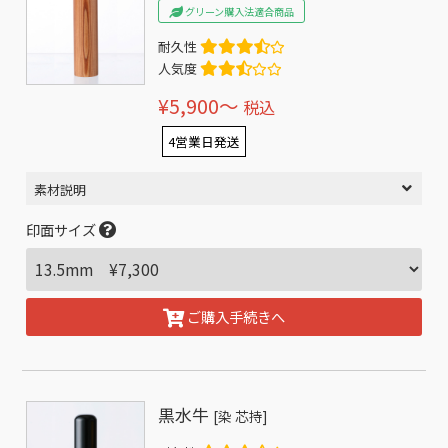
グリーン購入法適合商品
耐久性
人気度
¥5,900〜
税込
4営業日発送
素材説明
印面サイズ
ご購入手続きへ
黒水牛
[染 芯持]