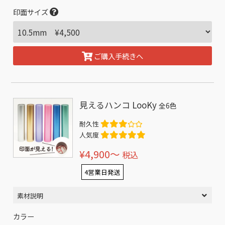
印面サイズ
ご購入手続きへ
見えるハンコ LooKy
全6色
耐久性
人気度
¥4,900〜
税込
4営業日発送
素材説明
カラー