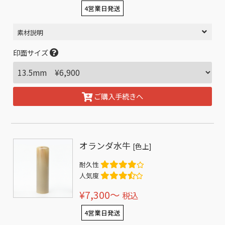
4営業日発送
素材説明
印面サイズ
ご購入手続きへ
オランダ水牛
[色上]
耐久性
人気度
¥7,300〜
税込
4営業日発送