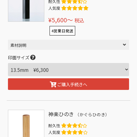
耐久性
人気度
¥5,600〜
税込
4営業日発送
素材説明
印面サイズ
ご購入手続きへ
神楽ひのき
（かぐらひのき）
耐久性
人気度