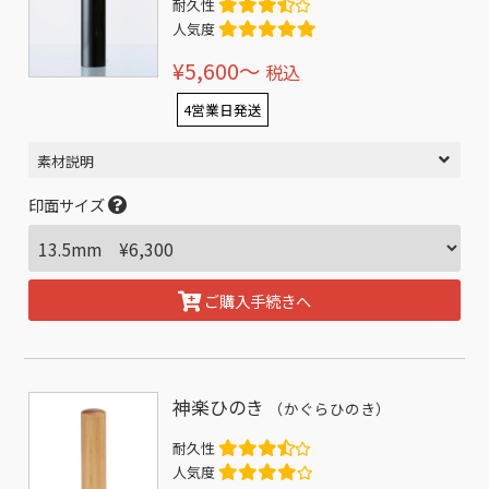
耐久性
人気度
¥5,600〜
税込
4営業日発送
素材説明
印面サイズ
ご購入手続きへ
神楽ひのき
（かぐらひのき）
耐久性
人気度