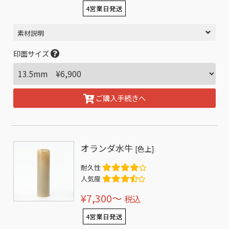
4営業日発送
素材説明
印面サイズ
ご購入手続きへ
オランダ水牛
[色上]
耐久性
人気度
¥7,300〜
税込
4営業日発送