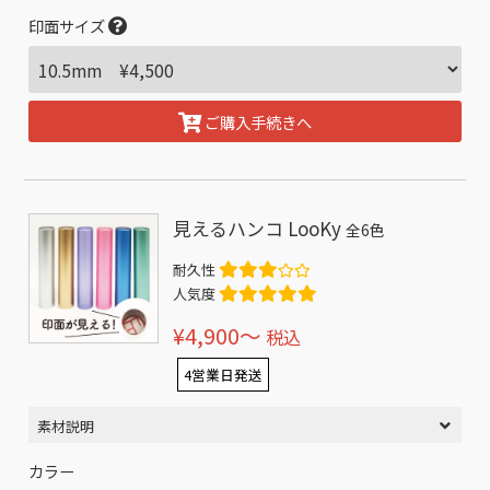
印面サイズ
ご購入手続きへ
見えるハンコ LooKy
全6色
耐久性
人気度
¥4,900〜
税込
4営業日発送
素材説明
カラー