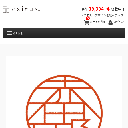
39,394
現在
件
掲載中！
リクエストデザインを続々アップ
0
カートを見る
ログイン
MENU