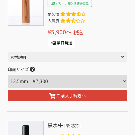
グリーン購入法適合商品
耐久性
人気度
¥5,900〜
税込
4営業日発送
素材説明
印面サイズ
ご購入手続きへ
黒水牛
[染 芯持]