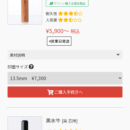
グリーン購入法適合商品
耐久性
人気度
¥5,900〜
税込
4営業日発送
素材説明
印面サイズ
ご購入手続きへ
黒水牛
[染 芯持]