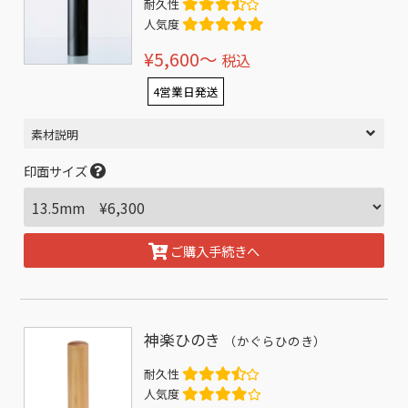
耐久性
人気度
¥5,600〜
税込
4営業日発送
素材説明
印面サイズ
ご購入手続きへ
神楽ひのき
（かぐらひのき）
耐久性
人気度