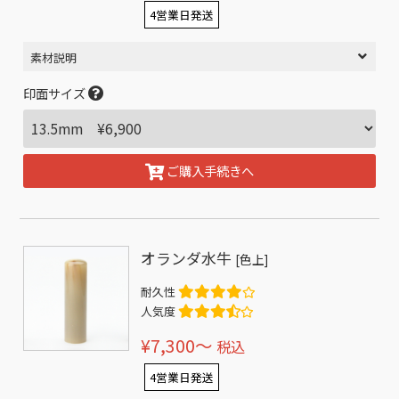
4営業日発送
素材説明
印面サイズ
ご購入手続きへ
オランダ水牛
[色上]
耐久性
人気度
¥7,300〜
税込
4営業日発送