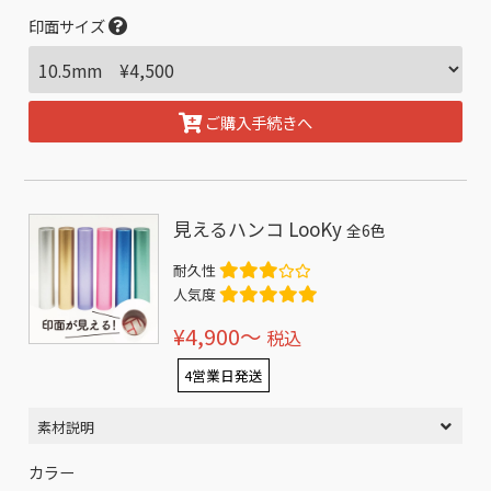
印面サイズ
ご購入手続きへ
見えるハンコ LooKy
全6色
耐久性
人気度
¥4,900〜
税込
4営業日発送
素材説明
カラー