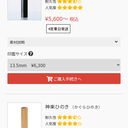
耐久性
人気度
¥5,600〜
税込
4営業日発送
素材説明
印面サイズ
ご購入手続きへ
神楽ひのき
（かぐらひのき）
耐久性
人気度