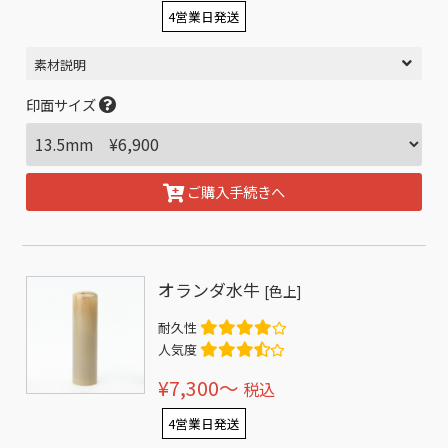
4営業日発送
素材説明
印面サイズ
ご購入手続きへ
オランダ水牛
[色上]
耐久性
人気度
¥7,300〜
税込
4営業日発送