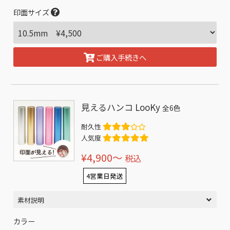
印面サイズ
ご購入手続きへ
見えるハンコ LooKy
全6色
耐久性
人気度
¥4,900〜
税込
4営業日発送
素材説明
カラー