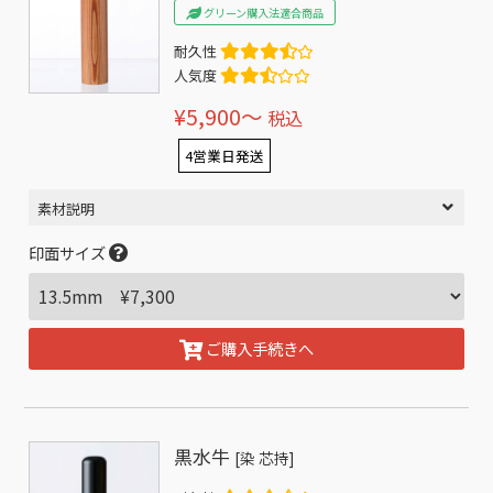
グリーン購入法適合商品
耐久性
人気度
¥5,900〜
税込
4営業日発送
素材説明
印面サイズ
ご購入手続きへ
黒水牛
[染 芯持]