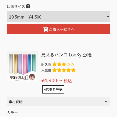
印面サイズ
ご購入手続きへ
見えるハンコ LooKy
全6色
耐久性
人気度
¥4,900〜
税込
4営業日発送
素材説明
カラー