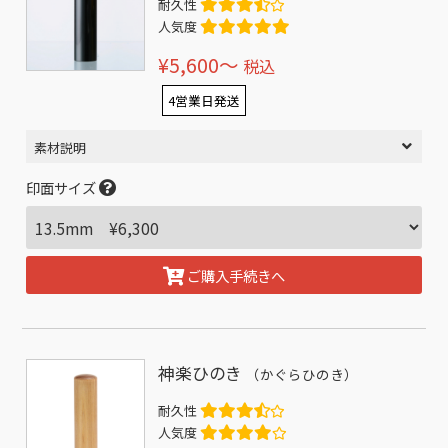
耐久性
人気度
¥5,600〜
税込
4営業日発送
素材説明
印面サイズ
ご購入手続きへ
神楽ひのき
（かぐらひのき）
耐久性
人気度