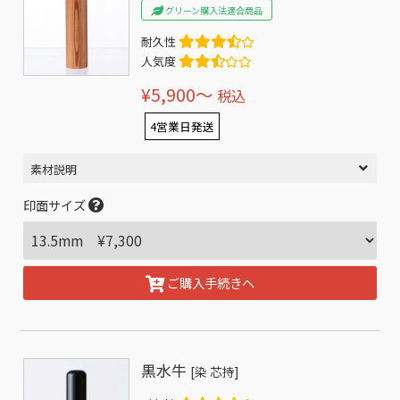
グリーン購入法適合商品
耐久性
人気度
¥5,900〜
税込
4営業日発送
素材説明
印面サイズ
ご購入手続きへ
黒水牛
[染 芯持]