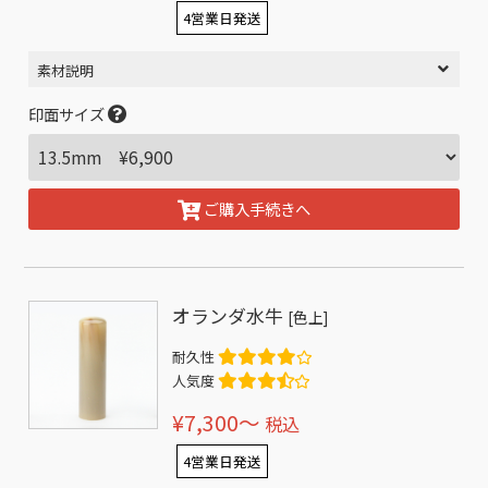
4営業日発送
素材説明
印面サイズ
ご購入手続きへ
オランダ水牛
[色上]
耐久性
人気度
¥7,300〜
税込
4営業日発送