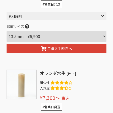
4営業日発送
素材説明
印面サイズ
ご購入手続きへ
オランダ水牛
[色上]
耐久性
人気度
¥7,300〜
税込
4営業日発送