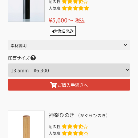
耐久性
人気度
¥5,600〜
税込
4営業日発送
素材説明
印面サイズ
ご購入手続きへ
神楽ひのき
（かぐらひのき）
耐久性
人気度