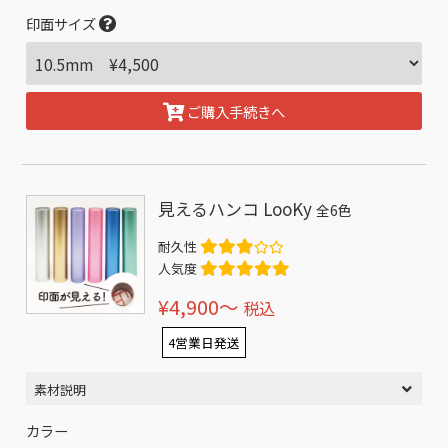
印面サイズ
ご購入手続きへ
見えるハンコ LooKy
全6色
耐久性
人気度
¥4,900〜
税込
4営業日発送
素材説明
カラー