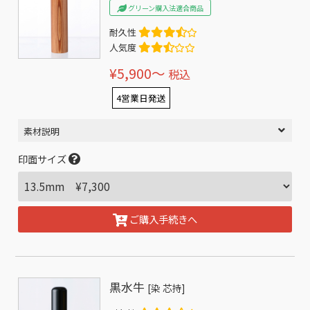
グリーン購入法適合商品
耐久性
人気度
¥5,900〜
税込
4営業日発送
素材説明
印面サイズ
ご購入手続きへ
黒水牛
[染 芯持]