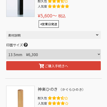
耐久性
人気度
¥5,600〜
税込
4営業日発送
素材説明
印面サイズ
ご購入手続きへ
神楽ひのき
（かぐらひのき）
耐久性
人気度