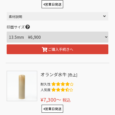
4営業日発送
素材説明
印面サイズ
ご購入手続きへ
オランダ水牛
[色上]
耐久性
人気度
¥7,300〜
税込
4営業日発送