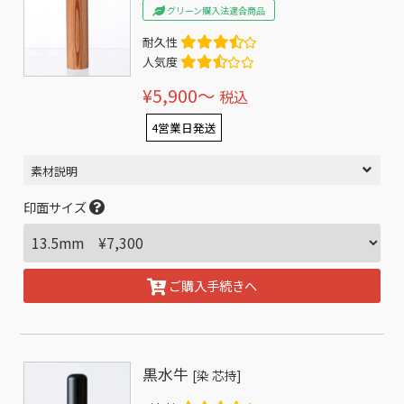
グリーン購入法適合商品
耐久性
人気度
¥5,900〜
税込
4営業日発送
素材説明
印面サイズ
ご購入手続きへ
黒水牛
[染 芯持]