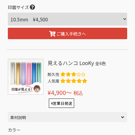
印面サイズ
ご購入手続きへ
見えるハンコ LooKy
全6色
耐久性
人気度
¥4,900〜
税込
4営業日発送
素材説明
カラー