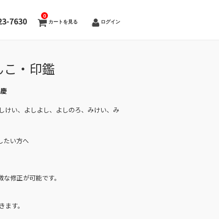
0
23-7630
カートを見る
ログイン
んこ・印鑑
美慶
よしけい、よしよし、よしのろ、みけい、み
したい方へ
微な修正が可能です。
きます。