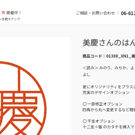
件
掲載中！
06-61
ご相談・お問い合わせ ：
ンを続々アップ
美慶さんのは
商品コード：
01388_XN1_
＜読み＞ みのり、みちか、
よし
更にオリジナリティをプラス
充実のデザインオプション
〇 一部修正オプション
四角から丸へ変更するなど軽
〇 干支オプション
十二支＋猫 のカタチを挿入で