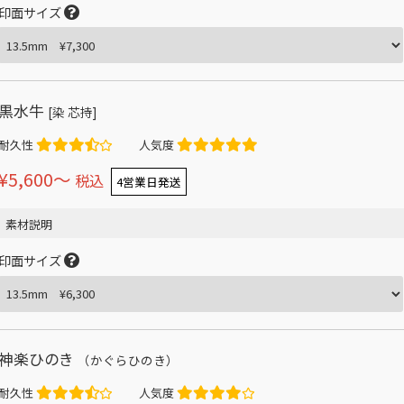
印面サイズ
黒水牛
[染 芯持]
耐久性
人気度
¥5,600〜
税込
4営業日発送
素材説明
印面サイズ
神楽ひのき
（かぐらひのき）
耐久性
人気度