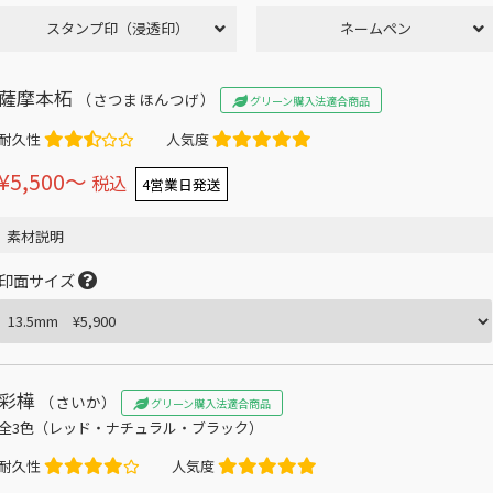
スタンプ印（浸透印）
ネームペン
薩摩本柘
（さつまほんつげ）
グリーン購入法適合商品
耐久性
人気度
¥5,500〜
税込
4営業日発送
素材説明
印面サイズ
彩樺
（さいか）
グリーン購入法適合商品
全3色（レッド・ナチュラル・ブラック）
耐久性
人気度