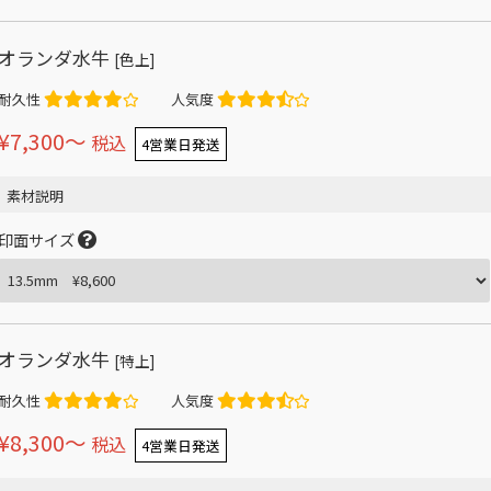
オランダ水牛
[色上]
耐久性
人気度
¥7,300〜
税込
4営業日発送
素材説明
印面サイズ
オランダ水牛
[特上]
耐久性
人気度
¥8,300〜
税込
4営業日発送