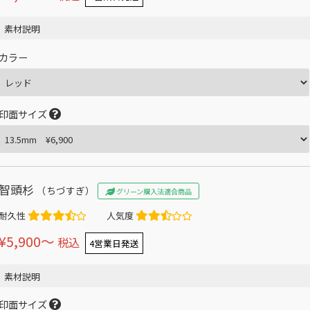
素材説明
カラー
印面サイズ
智頭杉
（ちづすぎ）
グリーン購入法適合商品
耐久性
人気度
¥5,900〜
税込
4営業日発送
素材説明
印面サイズ