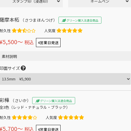
スタンプ印（浸透印）
ネームペン
薩摩本柘
（さつまほんつげ）
グリーン購入法適合商品
耐久性
人気度
¥5,500〜
税込
4営業日発送
素材説明
印面サイズ
彩樺
（さいか）
グリーン購入法適合商品
全3色（レッド・ナチュラル・ブラック）
耐久性
人気度
¥5,700〜
税込
4営業日発送