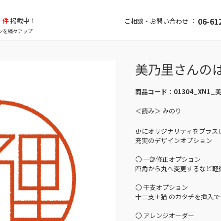
件
掲載中！
06-61
ご相談・お問い合わせ ：
ンを続々アップ
美乃里さんの
商品コード：
01304_XN1_
＜読み＞ みのり
更にオリジナリティをプラス
充実のデザインオプション
〇 一部修正オプション
四角から丸へ変更するなど軽
〇 干支オプション
十二支＋猫 のカタチを挿入で
〇 アレンジオーダー