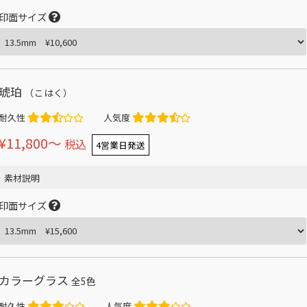
印面サイズ
琥珀
（こはく）
耐久性
人気度
¥11,800〜
税込
4営業日発送
素材説明
印面サイズ
カラーグラス
全5色
耐久性
人気度