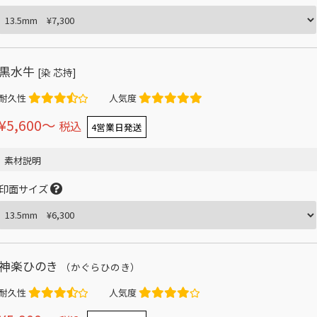
黒水牛
[染 芯持]
耐久性
人気度
¥5,600〜
税込
4営業日発送
素材説明
印面サイズ
神楽ひのき
（かぐらひのき）
耐久性
人気度