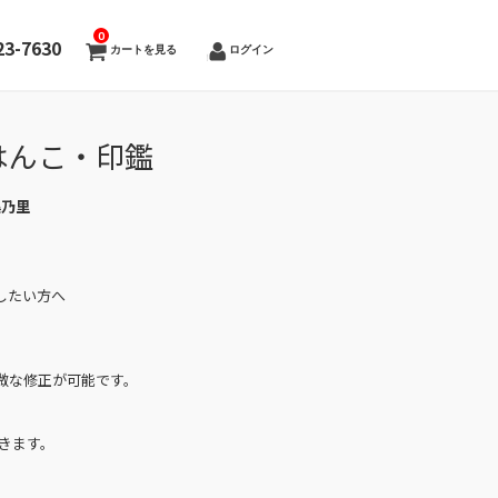
0
23-7630
カートを見る
ログイン
はんこ・印鑑
美乃里
したい方へ
微な修正が可能です。
きます。