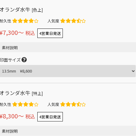
オランダ水牛
[色上]
耐久性
人気度
¥7,300〜
税込
4営業日発送
素材説明
印面サイズ
オランダ水牛
[特上]
耐久性
人気度
¥8,300〜
税込
4営業日発送
素材説明