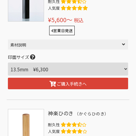
耐久性
人気度
¥5,600〜
税込
4営業日発送
素材説明
印面サイズ
ご購入手続きへ
神楽ひのき
（かぐらひのき）
耐久性
人気度