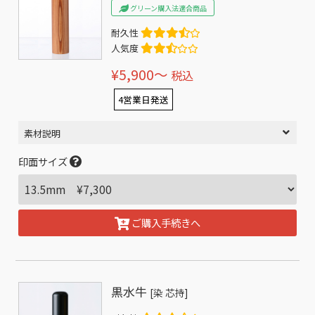
グリーン購入法適合商品
耐久性
人気度
¥5,900〜
税込
4営業日発送
素材説明
印面サイズ
ご購入手続きへ
黒水牛
[染 芯持]