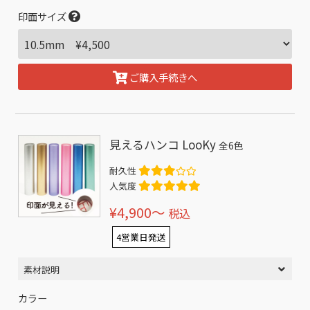
印面サイズ
ご購入手続きへ
見えるハンコ LooKy
全6色
耐久性
人気度
¥4,900〜
税込
4営業日発送
素材説明
カラー