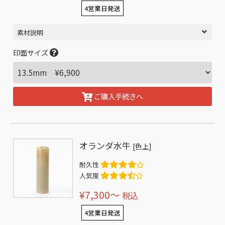
4営業日発送
素材説明
印面サイズ
ご購入手続きへ
オランダ水牛
[色上]
耐久性
人気度
¥7,300〜
税込
4営業日発送