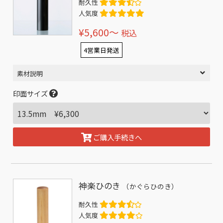
耐久性
人気度
¥5,600〜
税込
4営業日発送
素材説明
印面サイズ
ご購入手続きへ
神楽ひのき
（かぐらひのき）
耐久性
人気度