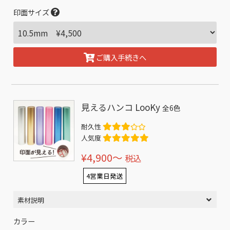
印面サイズ
ご購入手続きへ
見えるハンコ LooKy
全6色
耐久性
人気度
¥4,900〜
税込
4営業日発送
素材説明
カラー