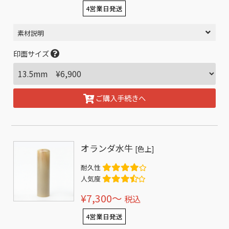
4営業日発送
素材説明
印面サイズ
ご購入手続きへ
オランダ水牛
[色上]
耐久性
人気度
¥7,300〜
税込
4営業日発送