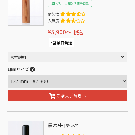
グリーン購入法適合商品
耐久性
人気度
¥5,900〜
税込
4営業日発送
素材説明
印面サイズ
ご購入手続きへ
黒水牛
[染 芯持]