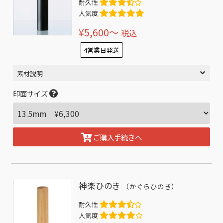
耐久性
人気度
¥5,600〜
税込
4営業日発送
素材説明
印面サイズ
ご購入手続きへ
神楽ひのき
（かぐらひのき）
耐久性
人気度