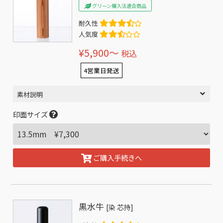
グリーン購入法適合商品
耐久性
人気度
¥5,900〜
税込
4営業日発送
素材説明
印面サイズ
ご購入手続きへ
黒水牛
[染 芯持]