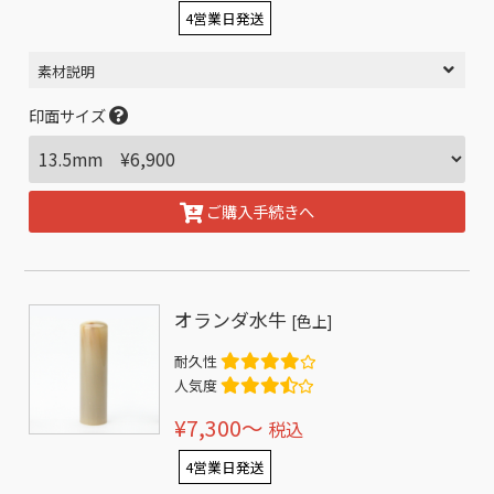
4営業日発送
素材説明
印面サイズ
ご購入手続きへ
オランダ水牛
[色上]
耐久性
人気度
¥7,300〜
税込
4営業日発送