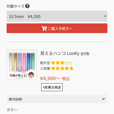
印面サイズ
ご購入手続きへ
見えるハンコ LooKy
全6色
耐久性
人気度
¥4,900〜
税込
4営業日発送
素材説明
カラー