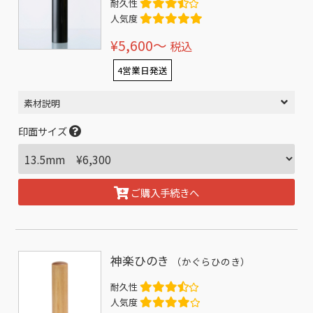
耐久性
人気度
¥5,600〜
税込
4営業日発送
素材説明
印面サイズ
ご購入手続きへ
神楽ひのき
（かぐらひのき）
耐久性
人気度