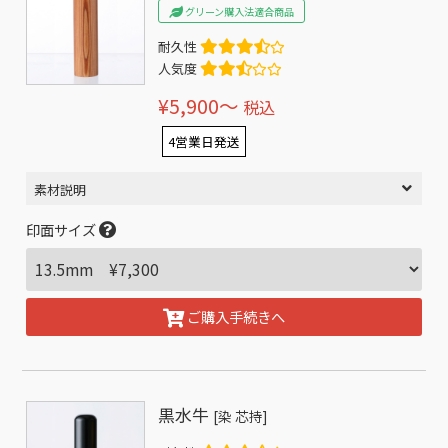
グリーン購入法適合商品
耐久性
人気度
¥5,900〜
税込
4営業日発送
素材説明
印面サイズ
ご購入手続きへ
黒水牛
[染 芯持]