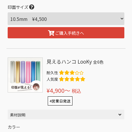
印面サイズ
ご購入手続きへ
見えるハンコ LooKy
全6色
耐久性
人気度
¥4,900〜
税込
4営業日発送
素材説明
カラー