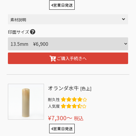
4営業日発送
素材説明
印面サイズ
ご購入手続きへ
オランダ水牛
[色上]
耐久性
人気度
¥7,300〜
税込
4営業日発送