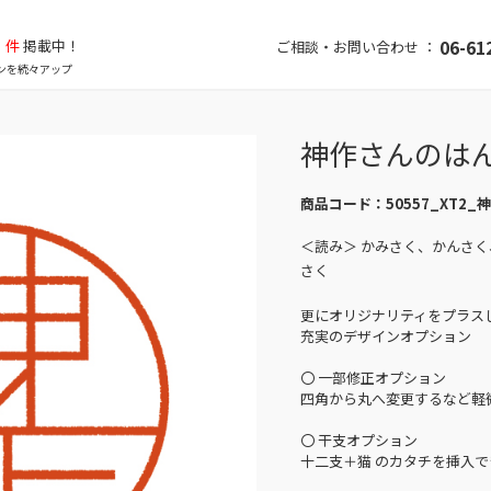
件
掲載中！
06-61
ご相談・お問い合わせ ：
ンを続々アップ
神作さんのは
商品コード：
50557_XT2_
＜読み＞ かみさく、かんさ
さく
更にオリジナリティをプラス
充実のデザインオプション
〇 一部修正オプション
四角から丸へ変更するなど軽
〇 干支オプション
十二支＋猫 のカタチを挿入で