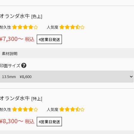
オランダ水牛
[色上]
耐久性
人気度
¥7,300〜
税込
4営業日発送
素材説明
印面サイズ
オランダ水牛
[特上]
耐久性
人気度
¥8,300〜
税込
4営業日発送