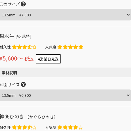
印面サイズ
黒水牛
[染 芯持]
耐久性
人気度
¥5,600〜
税込
4営業日発送
素材説明
印面サイズ
神楽ひのき
（かぐらひのき）
耐久性
人気度