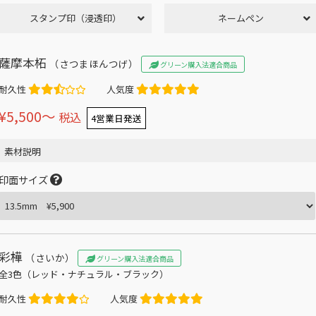
スタンプ印（浸透印）
ネームペン
薩摩本柘
（さつまほんつげ）
グリーン購入法適合商品
耐久性
人気度
¥5,500〜
税込
4営業日発送
素材説明
印面サイズ
彩樺
（さいか）
グリーン購入法適合商品
全3色（レッド・ナチュラル・ブラック）
耐久性
人気度