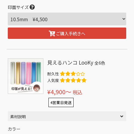
印面サイズ
ご購入手続きへ
見えるハンコ LooKy
全6色
耐久性
人気度
¥4,900〜
税込
4営業日発送
素材説明
カラー