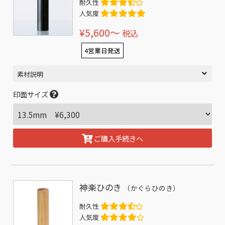
耐久性
人気度
¥5,600〜
税込
4営業日発送
素材説明
印面サイズ
ご購入手続きへ
神楽ひのき
（かぐらひのき）
耐久性
人気度