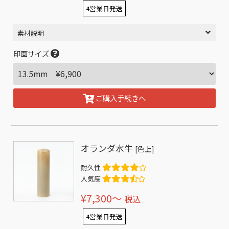
4営業日発送
素材説明
印面サイズ
ご購入手続きへ
オランダ水牛
[色上]
耐久性
人気度
¥7,300〜
税込
4営業日発送