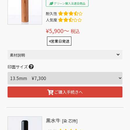
グリーン購入法適合商品
耐久性
人気度
¥5,900〜
税込
4営業日発送
素材説明
印面サイズ
ご購入手続きへ
黒水牛
[染 芯持]