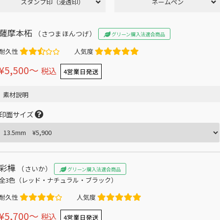
スタンプ印（浸透印）
ネームペン
薩摩本柘
（さつまほんつげ）
グリーン購入法適合商品
耐久性
人気度
¥5,500〜
税込
4営業日発送
素材説明
印面サイズ
彩樺
（さいか）
グリーン購入法適合商品
全3色（レッド・ナチュラル・ブラック）
耐久性
人気度
¥5,700〜
税込
4営業日発送