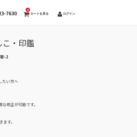
0
23-7630
カートを見る
ログイン
んこ・印鑑
石嵜-2
したい方へ
微な修正が可能です。
きます。