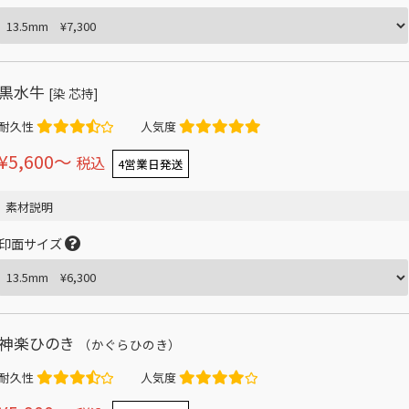
黒水牛
[染 芯持]
耐久性
人気度
¥5,600〜
税込
4営業日発送
素材説明
印面サイズ
神楽ひのき
（かぐらひのき）
耐久性
人気度