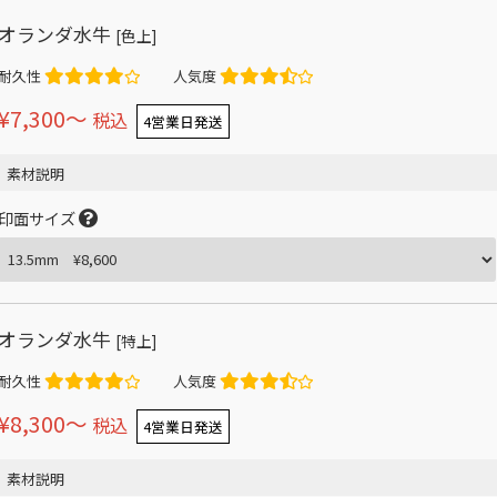
オランダ水牛
[色上]
耐久性
人気度
¥7,300〜
税込
4営業日発送
素材説明
印面サイズ
オランダ水牛
[特上]
耐久性
人気度
¥8,300〜
税込
4営業日発送
素材説明