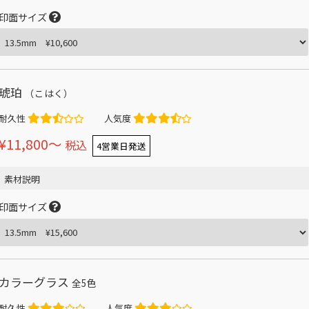
印面サイズ
琥珀
（こはく）
耐久性
人気度
¥11,800〜
税込
4営業日発送
素材説明
印面サイズ
カラーグラス
全5色
耐久性
人気度