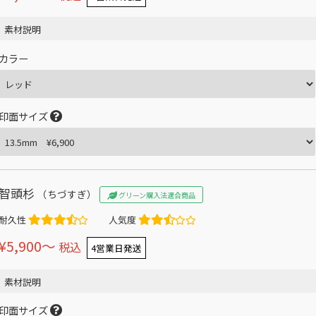
素材説明
カラー
印面サイズ
智頭杉
（ちづすぎ）
グリーン購入法適合商品
耐久性
人気度
¥5,900〜
税込
4営業日発送
素材説明
印面サイズ