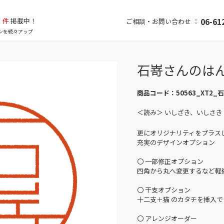
件
掲載中！
06-61
ご相談・お問い合わせ ：
ンを続々アップ
石嵜さんのは
商品コード：
50563_XT2_
＜読み＞ いしざき、いしさき
更にオリジナリティをプラス
充実のデザインオプション
〇 一部修正オプション
四角から丸へ変更するなど軽
〇 干支オプション
十二支＋猫 のカタチを挿入で
〇 アレンジオーダー