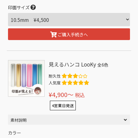
印面サイズ
ご購入手続きへ
見えるハンコ LooKy
全6色
耐久性
人気度
¥4,900〜
税込
4営業日発送
素材説明
カラー