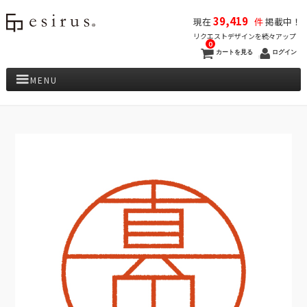
39,419
現在
件
掲載中！
リクエストデザインを続々アップ
0
カートを見る
ログイン
MENU