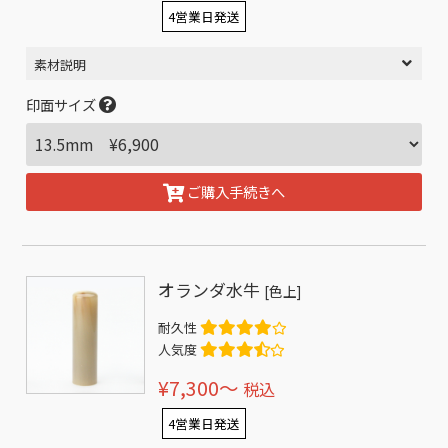
4営業日発送
素材説明
印面サイズ
ご購入手続きへ
オランダ水牛
[色上]
耐久性
人気度
¥7,300〜
税込
4営業日発送