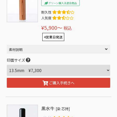
グリーン購入法適合商品
耐久性
人気度
¥5,900〜
税込
4営業日発送
素材説明
印面サイズ
ご購入手続きへ
黒水牛
[染 芯持]