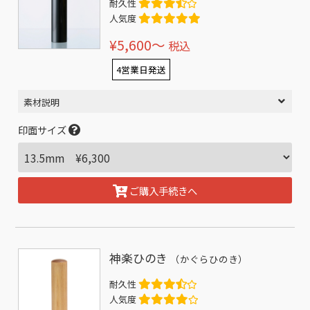
耐久性
人気度
¥5,600〜
税込
4営業日発送
素材説明
印面サイズ
ご購入手続きへ
神楽ひのき
（かぐらひのき）
耐久性
人気度