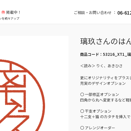
件
掲載中！
06-61
ご相談・お問い合わせ ：
ンを続々アップ
璃玖さんのは
商品コード：
53216_XT1_
＜読み＞ りく、あきひさ
更にオリジナリティをプラス
充実のデザインオプション
〇 一部修正オプション
四角から丸へ変更するなど軽
〇 干支オプション
十二支＋猫 のカタチを挿入で
〇 アレンジオーダー