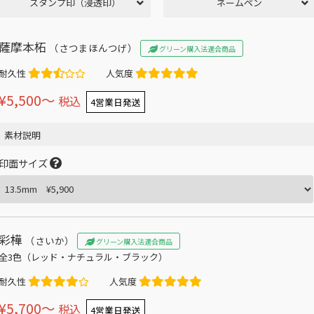
スタンプ印（浸透印）
ネームペン
薩摩本柘
（さつまほんつげ）
グリーン購入法適合商品
耐久性
人気度
¥5,500〜
税込
4営業日発送
素材説明
印面サイズ
彩樺
（さいか）
グリーン購入法適合商品
全3色（レッド・ナチュラル・ブラック）
耐久性
人気度
¥5,700〜
税込
4営業日発送