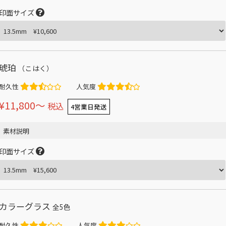
印面サイズ
琥珀
（こはく）
耐久性
人気度
¥11,800〜
税込
4営業日発送
素材説明
印面サイズ
カラーグラス
全5色
耐久性
人気度