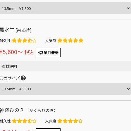
黒水牛
[染 芯持]
耐久性
人気度
¥5,600〜
税込
4営業日発送
素材説明
印面サイズ
神楽ひのき
（かぐらひのき）
耐久性
人気度