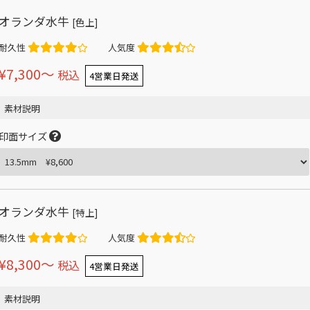
オランダ水牛
[色上]
耐久性
人気度
¥7,300〜
税込
4営業日発送
素材説明
印面サイズ
オランダ水牛
[特上]
耐久性
人気度
¥8,300〜
税込
4営業日発送
素材説明