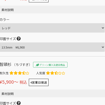
素材説明
カラー
印面サイズ
智頭杉
（ちづすぎ）
グリーン購入法適合商品
耐久性
人気度
¥5,900〜
税込
4営業日発送
素材説明
印面サイズ