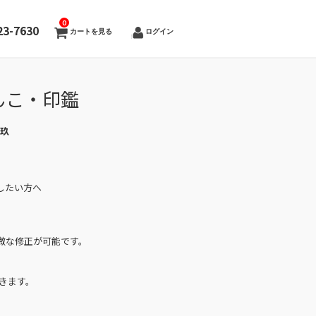
0
23-7630
カートを見る
ログイン
んこ・印鑑
璃玖
したい方へ
微な修正が可能です。
きます。