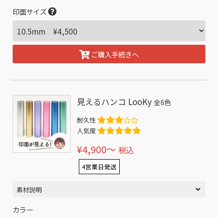
印面サイズ
ご購入手続きへ
見えるハンコ LooKy
全6色
耐久性
人気度
¥4,900〜
税込
4営業日発送
素材説明
カラー