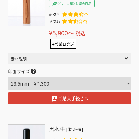
グリーン購入法適合商品
耐久性
人気度
¥5,900〜
税込
4営業日発送
素材説明
印面サイズ
ご購入手続きへ
黒水牛
[染 芯持]