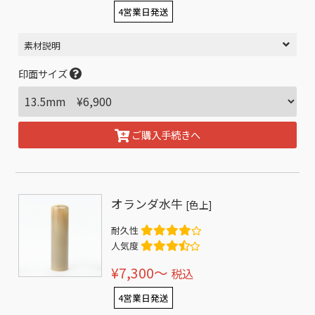
4営業日発送
素材説明
印面サイズ
ご購入手続きへ
オランダ水牛
[色上]
耐久性
人気度
¥7,300〜
税込
4営業日発送