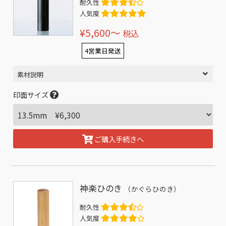
耐久性
人気度
¥5,600〜
税込
4営業日発送
素材説明
印面サイズ
ご購入手続きへ
神楽ひのき
（かぐらひのき）
耐久性
人気度