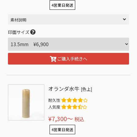
4営業日発送
素材説明
印面サイズ
ご購入手続きへ
オランダ水牛
[色上]
耐久性
人気度
¥7,300〜
税込
4営業日発送