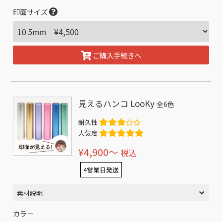
印面サイズ
ご購入手続きへ
見えるハンコ LooKy
全6色
耐久性
人気度
¥4,900〜
税込
4営業日発送
素材説明
カラー