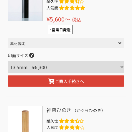
耐久性
人気度
¥5,600〜
税込
4営業日発送
素材説明
印面サイズ
ご購入手続きへ
神楽ひのき
（かぐらひのき）
耐久性
人気度