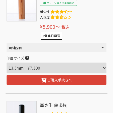
グリーン購入法適合商品
耐久性
人気度
¥5,900〜
税込
4営業日発送
素材説明
印面サイズ
ご購入手続きへ
黒水牛
[染 芯持]