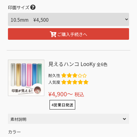
印面サイズ
ご購入手続きへ
見えるハンコ LooKy
全6色
耐久性
人気度
¥4,900〜
税込
4営業日発送
素材説明
カラー