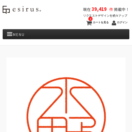
39,419
現在
件
掲載中！
リクエストデザインを続々アップ
0
カートを見る
ログイン
MENU