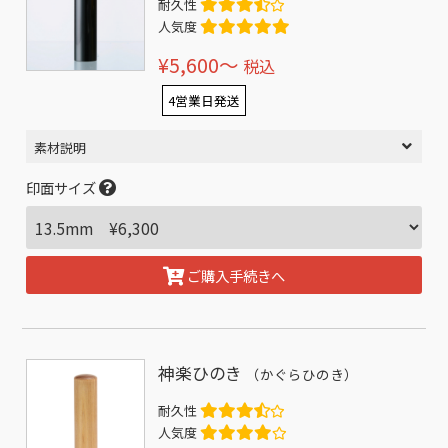
耐久性
人気度
¥5,600〜
税込
4営業日発送
素材説明
印面サイズ
ご購入手続きへ
神楽ひのき
（かぐらひのき）
耐久性
人気度