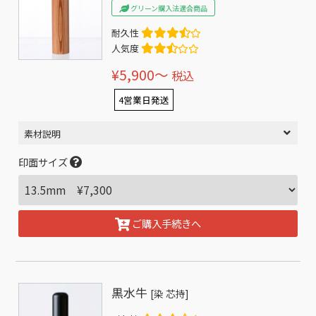
グリーン購入法適合商品
耐久性
人気度
¥5,900〜
税込
4営業日発送
素材説明
印面サイズ
ご購入手続きへ
黒水牛
[染 芯持]