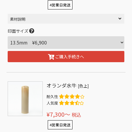
4営業日発送
素材説明
印面サイズ
ご購入手続きへ
オランダ水牛
[色上]
耐久性
人気度
¥7,300〜
税込
4営業日発送