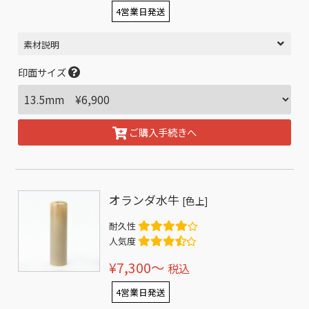
4営業日発送
素材説明
印面サイズ
ご購入手続きへ
オランダ水牛
[色上]
耐久性
人気度
¥7,300〜
税込
4営業日発送