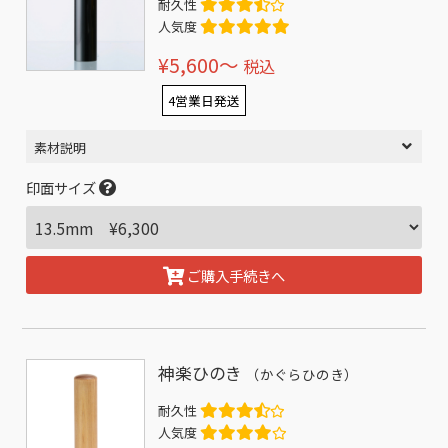
耐久性
人気度
¥5,600〜
税込
4営業日発送
素材説明
印面サイズ
ご購入手続きへ
神楽ひのき
（かぐらひのき）
耐久性
人気度