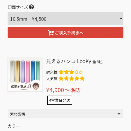
印面サイズ
ご購入手続きへ
見えるハンコ LooKy
全6色
耐久性
人気度
¥4,900〜
税込
4営業日発送
素材説明
カラー