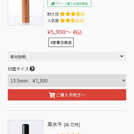
グリーン購入法適合商品
耐久性
人気度
¥5,900〜
税込
4営業日発送
素材説明
印面サイズ
ご購入手続きへ
黒水牛
[染 芯持]