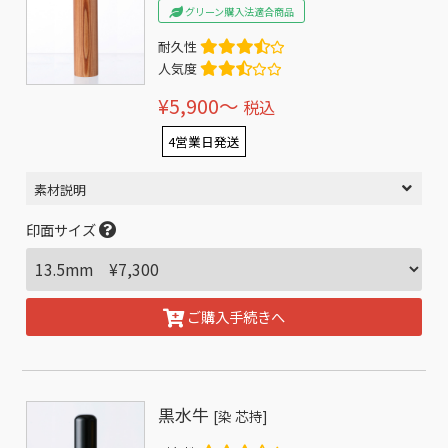
グリーン購入法適合商品
耐久性
人気度
¥5,900〜
税込
4営業日発送
素材説明
印面サイズ
ご購入手続きへ
黒水牛
[染 芯持]