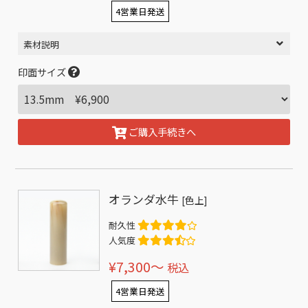
4営業日発送
素材説明
印面サイズ
ご購入手続きへ
オランダ水牛
[色上]
耐久性
人気度
¥7,300〜
税込
4営業日発送