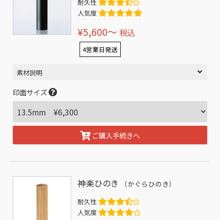
耐久性
人気度
¥5,600〜
税込
4営業日発送
素材説明
印面サイズ
ご購入手続きへ
神楽ひのき
（かぐらひのき）
耐久性
人気度