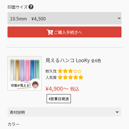
印面サイズ
ご購入手続きへ
見えるハンコ LooKy
全6色
耐久性
人気度
¥4,900〜
税込
4営業日発送
素材説明
カラー