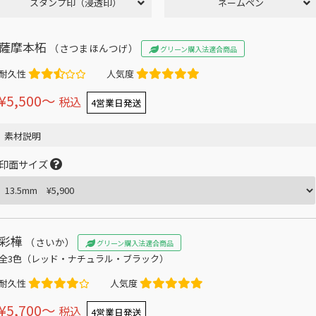
スタンプ印（浸透印）
ネームペン
薩摩本柘
（さつまほんつげ）
グリーン購入法適合商品
耐久性
人気度
¥5,500〜
税込
4営業日発送
素材説明
印面サイズ
彩樺
（さいか）
グリーン購入法適合商品
全3色（レッド・ナチュラル・ブラック）
耐久性
人気度
¥5,700〜
税込
4営業日発送