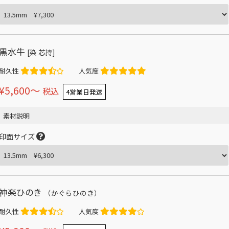
黒水牛
[染 芯持]
耐久性
人気度
¥5,600〜
税込
4営業日発送
素材説明
印面サイズ
神楽ひのき
（かぐらひのき）
耐久性
人気度