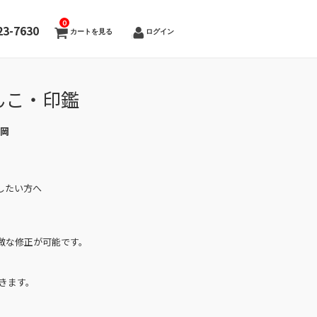
0
23-7630
カートを見る
ログイン
んこ・印鑑
橋岡
したい方へ
微な修正が可能です。
きます。