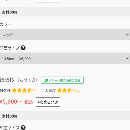
素材説明
カラー
印面サイズ
智頭杉
（ちづすぎ）
グリーン購入法適合商品
耐久性
人気度
¥5,900〜
税込
4営業日発送
素材説明
印面サイズ