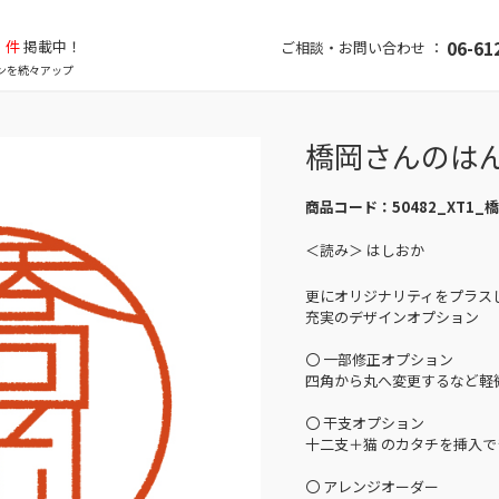
件
掲載中！
06-61
ご相談・お問い合わせ ：
ンを続々アップ
橋岡さんのは
商品コード：
50482_XT1_
＜読み＞ はしおか
更にオリジナリティをプラス
充実のデザインオプション
〇 一部修正オプション
四角から丸へ変更するなど軽
〇 干支オプション
十二支＋猫 のカタチを挿入で
〇 アレンジオーダー