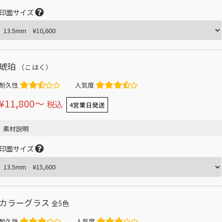
印面サイズ
琥珀
（こはく）
耐久性
人気度
¥11,800〜
税込
4営業日発送
素材説明
印面サイズ
カラーグラス
全5色
耐久性
人気度