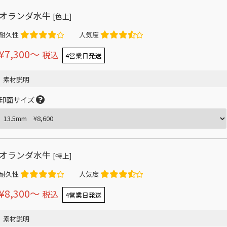
オランダ水牛
[色上]
耐久性
人気度
¥7,300〜
税込
4営業日発送
素材説明
印面サイズ
オランダ水牛
[特上]
耐久性
人気度
¥8,300〜
税込
4営業日発送
素材説明