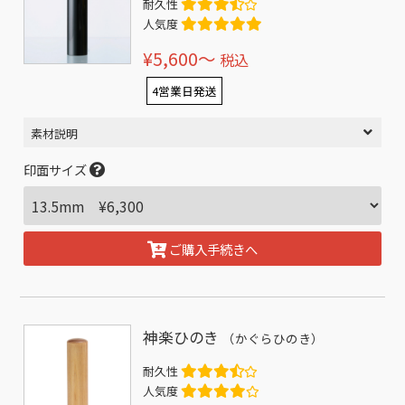
耐久性
人気度
¥5,600〜
税込
4営業日発送
素材説明
印面サイズ
ご購入手続きへ
神楽ひのき
（かぐらひのき）
耐久性
人気度