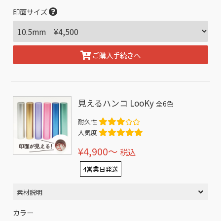
印面サイズ
ご購入手続きへ
見えるハンコ LooKy
全6色
耐久性
人気度
¥4,900〜
税込
4営業日発送
素材説明
カラー