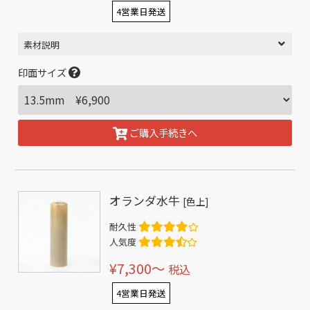
4営業日発送
素材説明
印面サイズ
ご購入手続きへ
オランダ水牛
[色上]
耐久性
人気度
¥7,300〜
税込
4営業日発送