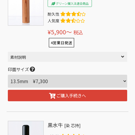
グリーン購入法適合商品
耐久性
人気度
¥5,900〜
税込
4営業日発送
素材説明
印面サイズ
ご購入手続きへ
黒水牛
[染 芯持]