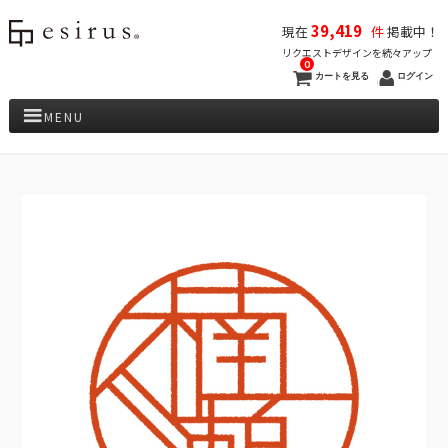
39,419
現在
件
掲載中！
リクエストデザインを続々アップ
0
カートを見る
ログイン
MENU