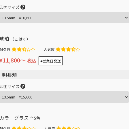
印面サイズ
琥珀
（こはく）
耐久性
人気度
¥11,800〜
税込
4営業日発送
素材説明
印面サイズ
カラーグラス
全5色
耐久性
人気度