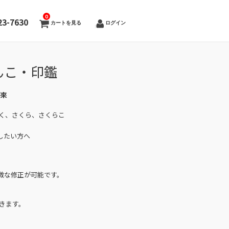
0
23-7630
カートを見る
ログイン
んこ・印鑑
桜來
さく、さくら、さくらこ
したい方へ
微な修正が可能です。
きます。