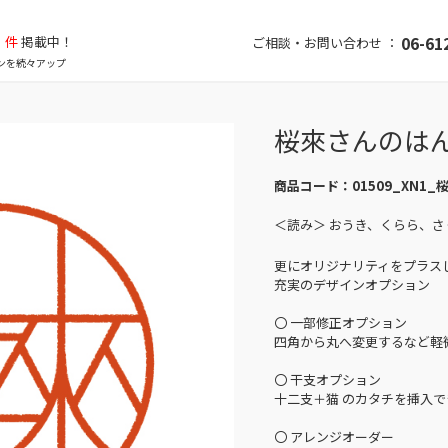
件
掲載中！
06-61
ご相談・お問い合わせ ：
ンを続々アップ
桜來さんのは
商品コード：
01509_XN1_
＜読み＞ おうき、くらら、
更にオリジナリティをプラス
充実のデザインオプション
〇 一部修正オプション
四角から丸へ変更するなど軽
〇 干支オプション
十二支＋猫 のカタチを挿入で
〇 アレンジオーダー