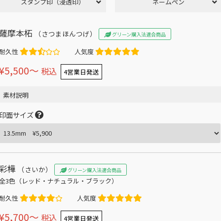
スタンプ印（浸透印）
ネームペン
薩摩本柘
（さつまほんつげ）
グリーン購入法適合商品
耐久性
人気度
¥5,500〜
税込
4営業日発送
素材説明
印面サイズ
彩樺
（さいか）
グリーン購入法適合商品
全3色（レッド・ナチュラル・ブラック）
耐久性
人気度
¥5,700〜
税込
4営業日発送