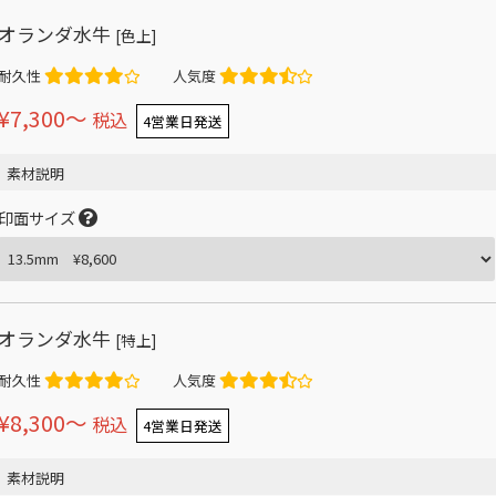
オランダ水牛
[色上]
耐久性
人気度
¥7,300〜
税込
4営業日発送
素材説明
印面サイズ
オランダ水牛
[特上]
耐久性
人気度
¥8,300〜
税込
4営業日発送
素材説明