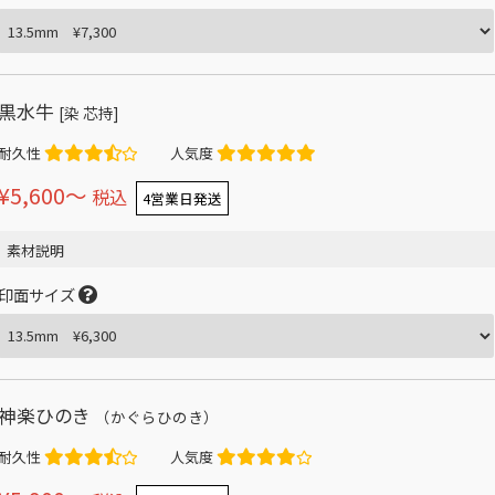
黒水牛
[染 芯持]
耐久性
人気度
¥5,600〜
税込
4営業日発送
素材説明
印面サイズ
神楽ひのき
（かぐらひのき）
耐久性
人気度