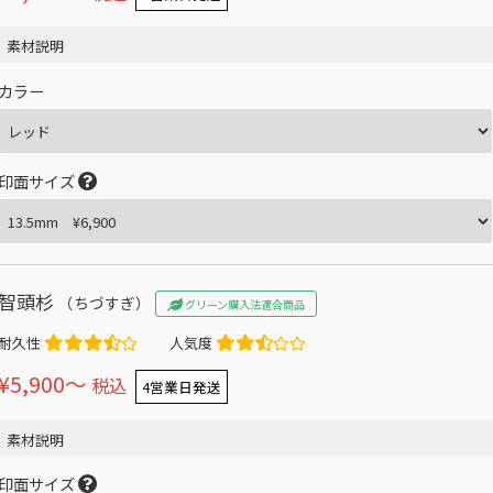
素材説明
カラー
印面サイズ
智頭杉
（ちづすぎ）
グリーン購入法適合商品
耐久性
人気度
¥5,900〜
税込
4営業日発送
素材説明
印面サイズ