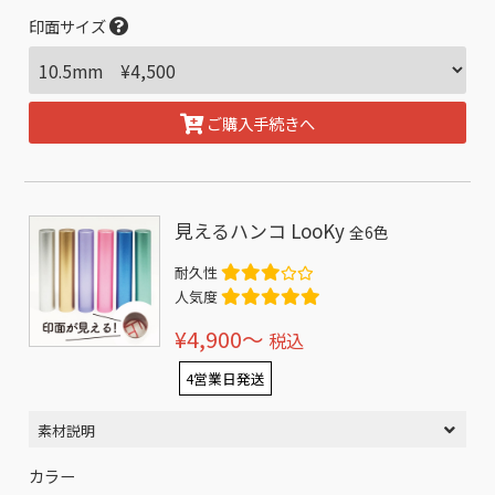
印面サイズ
ご購入手続きへ
見えるハンコ LooKy
全6色
耐久性
人気度
¥4,900〜
税込
4営業日発送
素材説明
カラー