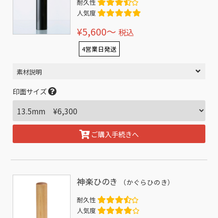
耐久性
人気度
¥5,600〜
税込
4営業日発送
素材説明
印面サイズ
ご購入手続きへ
神楽ひのき
（かぐらひのき）
耐久性
人気度