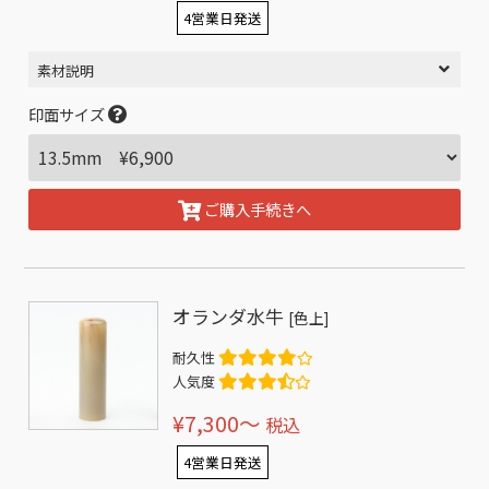
4営業日発送
素材説明
印面サイズ
ご購入手続きへ
オランダ水牛
[色上]
耐久性
人気度
¥7,300〜
税込
4営業日発送