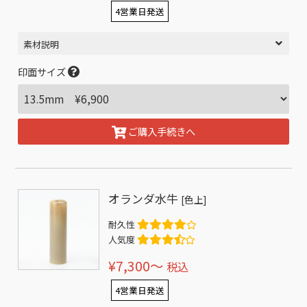
4営業日発送
素材説明
印面サイズ
ご購入手続きへ
オランダ水牛
[色上]
耐久性
人気度
¥7,300〜
税込
4営業日発送