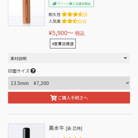
グリーン購入法適合商品
耐久性
人気度
¥5,900〜
税込
4営業日発送
素材説明
印面サイズ
ご購入手続きへ
黒水牛
[染 芯持]