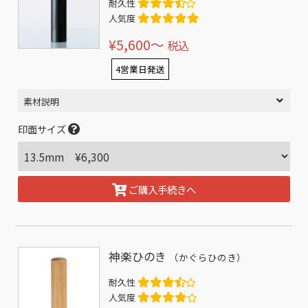
耐久性
人気度
¥5,600〜
税込
4営業日発送
素材説明
印面サイズ
ご購入手続きへ
神楽ひのき
（かぐらひのき）
耐久性
人気度