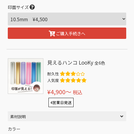
印面サイズ
ご購入手続きへ
見えるハンコ LooKy
全6色
耐久性
人気度
¥4,900〜
税込
4営業日発送
素材説明
カラー