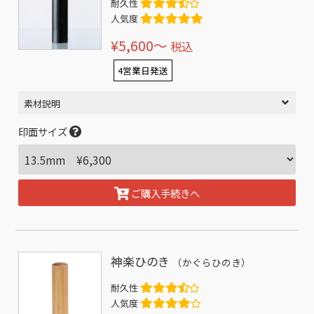
耐久性
人気度
¥5,600〜
税込
4営業日発送
素材説明
印面サイズ
ご購入手続きへ
神楽ひのき
（かぐらひのき）
耐久性
人気度