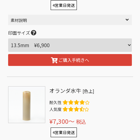
4営業日発送
素材説明
印面サイズ
ご購入手続きへ
オランダ水牛
[色上]
耐久性
人気度
¥7,300〜
税込
4営業日発送