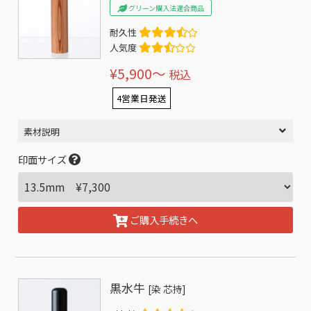
グリーン購入法適合商品
耐久性
人気度
¥5,900〜
税込
4営業日発送
素材説明
印面サイズ
ご購入手続きへ
黒水牛
[染 芯持]