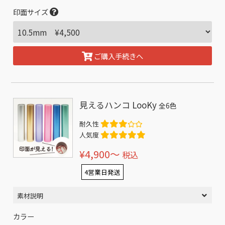
印面サイズ
ご購入手続きへ
見えるハンコ LooKy
全6色
耐久性
人気度
¥4,900〜
税込
4営業日発送
素材説明
カラー