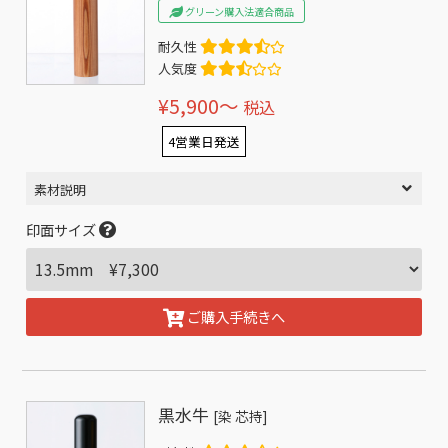
グリーン購入法適合商品
耐久性
人気度
¥5,900〜
税込
4営業日発送
素材説明
印面サイズ
ご購入手続きへ
黒水牛
[染 芯持]