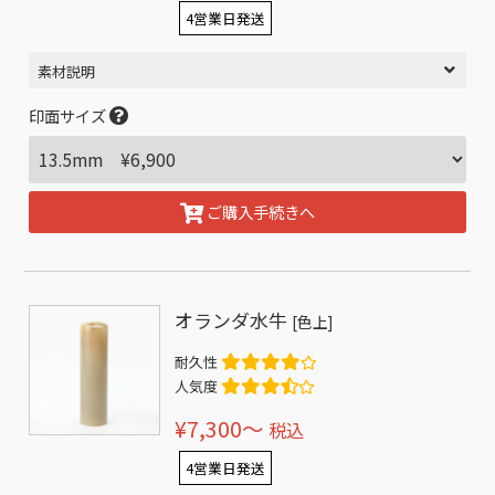
4営業日発送
素材説明
印面サイズ
ご購入手続きへ
オランダ水牛
[色上]
耐久性
人気度
¥7,300〜
税込
4営業日発送