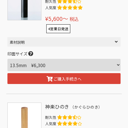
耐久性
人気度
¥5,600〜
税込
4営業日発送
素材説明
印面サイズ
ご購入手続きへ
神楽ひのき
（かぐらひのき）
耐久性
人気度