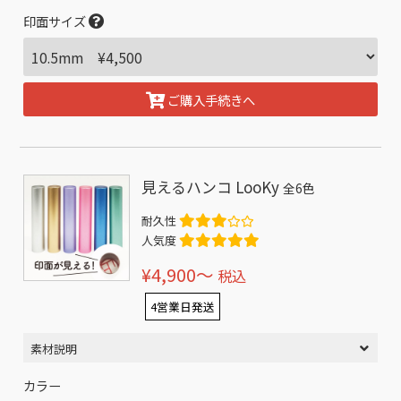
印面サイズ
ご購入手続きへ
見えるハンコ LooKy
全6色
耐久性
人気度
¥4,900〜
税込
4営業日発送
素材説明
カラー