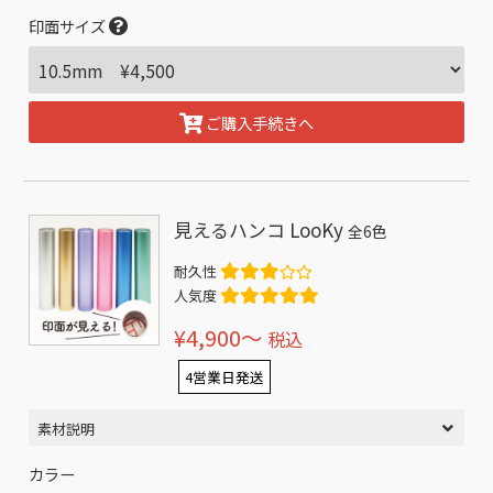
印面サイズ
ご購入手続きへ
見えるハンコ LooKy
全6色
耐久性
人気度
¥4,900〜
税込
4営業日発送
素材説明
カラー