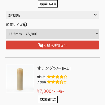
4営業日発送
素材説明
印面サイズ
ご購入手続きへ
オランダ水牛
[色上]
耐久性
人気度
¥7,300〜
税込
4営業日発送