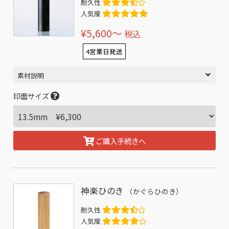
耐久性
人気度
¥5,600〜
税込
4営業日発送
素材説明
印面サイズ
ご購入手続きへ
神楽ひのき
（かぐらひのき）
耐久性
人気度