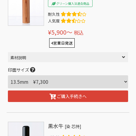
グリーン購入法適合商品
耐久性
人気度
¥5,900〜
税込
4営業日発送
素材説明
印面サイズ
ご購入手続きへ
黒水牛
[染 芯持]