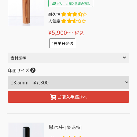
グリーン購入法適合商品
耐久性
人気度
¥5,900〜
税込
4営業日発送
素材説明
印面サイズ
ご購入手続きへ
黒水牛
[染 芯持]