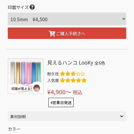
印面サイズ
ご購入手続きへ
見えるハンコ LooKy
全6色
耐久性
人気度
¥4,900〜
税込
4営業日発送
素材説明
カラー