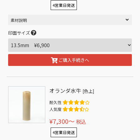
4営業日発送
素材説明
印面サイズ
ご購入手続きへ
オランダ水牛
[色上]
耐久性
人気度
¥7,300〜
税込
4営業日発送