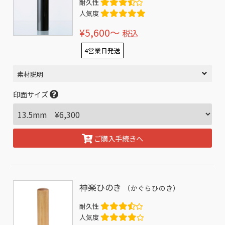
耐久性
人気度
¥5,600〜
税込
4営業日発送
素材説明
印面サイズ
ご購入手続きへ
神楽ひのき
（かぐらひのき）
耐久性
人気度