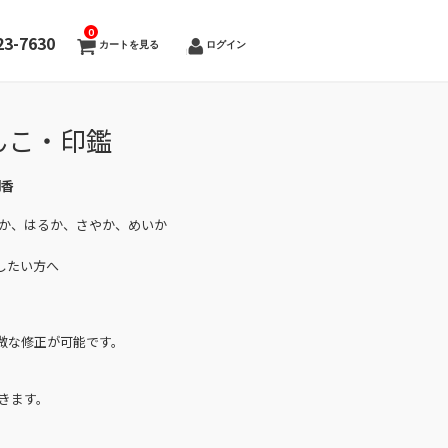
0
23-7630
カートを見る
ログイン
んこ・印鑑
明香
きか、はるか、さやか、めいか
したい方へ
微な修正が可能です。
きます。