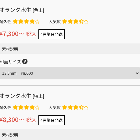
オランダ水牛
[色上]
耐久性
人気度
¥7,300〜
税込
4営業日発送
素材説明
印面サイズ
オランダ水牛
[特上]
耐久性
人気度
¥8,300〜
税込
4営業日発送
素材説明