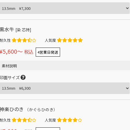
黒水牛
[染 芯持]
耐久性
人気度
¥5,600〜
税込
4営業日発送
素材説明
印面サイズ
神楽ひのき
（かぐらひのき）
耐久性
人気度