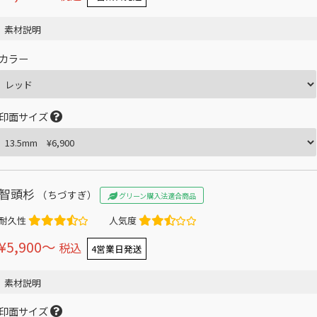
素材説明
カラー
印面サイズ
智頭杉
（ちづすぎ）
グリーン購入法適合商品
耐久性
人気度
¥5,900〜
税込
4営業日発送
素材説明
印面サイズ