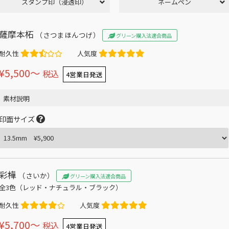
スタンプ印（浸透印）
ネームペン
薩摩本柘
（さつまほんつげ）
グリーン購入法適合商品
耐久性
人気度
¥5,500〜
税込
4営業日発送
素材説明
印面サイズ
彩樺
（さいか）
グリーン購入法適合商品
全3色（レッド・ナチュラル・ブラック）
耐久性
人気度
¥5,700〜
税込
4営業日発送