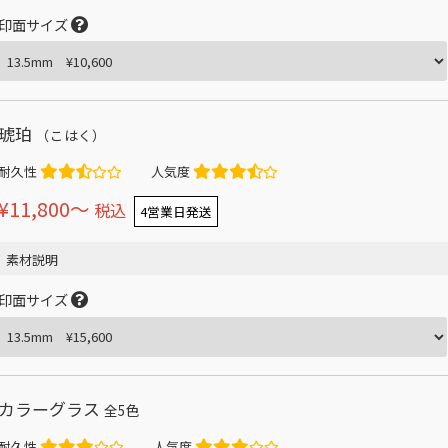
印面サイズ
琥珀
（こはく）
耐久性
人気度
¥11,800〜
税込
4営業日発送
素材説明
印面サイズ
カラーグラス
全5色
耐久性
人気度