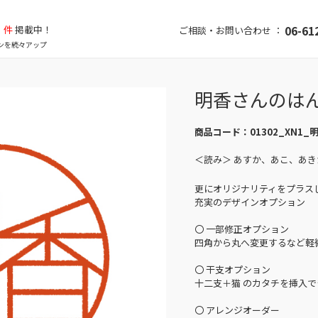
件
掲載中！
06-61
ご相談・お問い合わせ ：
ンを続々アップ
明香さんのは
商品コード：
01302_XN1_
＜読み＞ あすか、あこ、あ
更にオリジナリティをプラス
充実のデザインオプション
〇 一部修正オプション
四角から丸へ変更するなど軽
〇 干支オプション
十二支＋猫 のカタチを挿入で
〇 アレンジオーダー