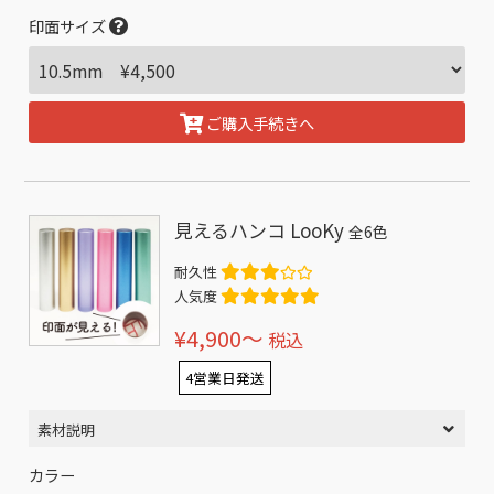
印面サイズ
ご購入手続きへ
見えるハンコ LooKy
全6色
耐久性
人気度
¥4,900〜
税込
4営業日発送
素材説明
カラー