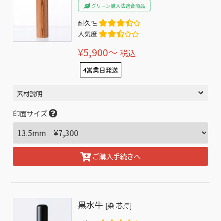
グリーン購入法適合商品
耐久性
人気度
¥5,900〜
税込
4営業日発送
素材説明
印面サイズ
ご購入手続きへ
黒水牛
[染 芯持]