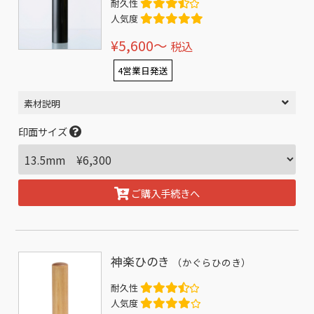
耐久性
人気度
¥5,600〜
税込
4営業日発送
素材説明
印面サイズ
ご購入手続きへ
神楽ひのき
（かぐらひのき）
耐久性
人気度