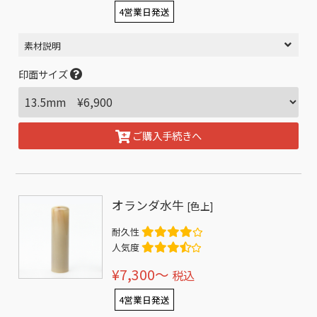
4営業日発送
素材説明
印面サイズ
ご購入手続きへ
オランダ水牛
[色上]
耐久性
人気度
¥7,300〜
税込
4営業日発送