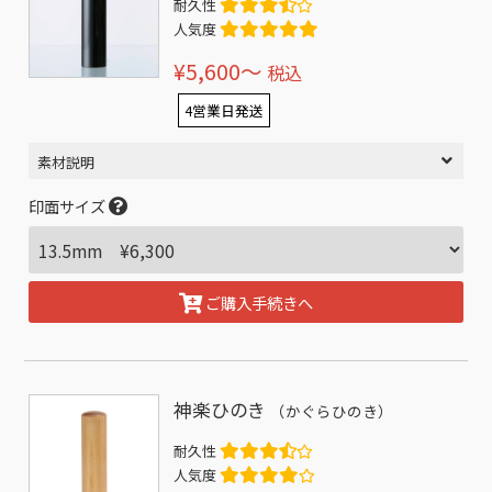
耐久性
人気度
¥5,600〜
税込
4営業日発送
素材説明
印面サイズ
ご購入手続きへ
神楽ひのき
（かぐらひのき）
耐久性
人気度