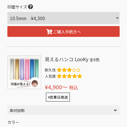
印面サイズ
ご購入手続きへ
見えるハンコ LooKy
全6色
耐久性
人気度
¥4,900〜
税込
4営業日発送
素材説明
カラー