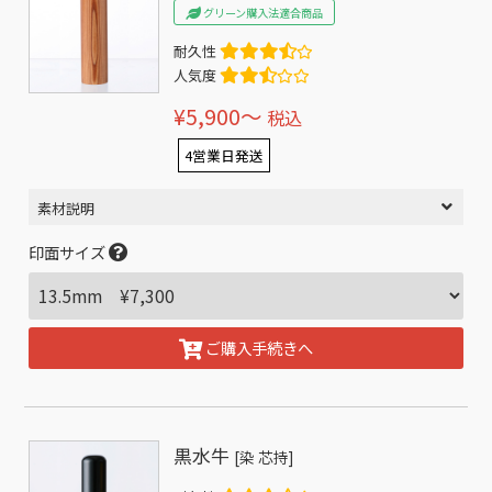
グリーン購入法適合商品
耐久性
人気度
¥5,900〜
税込
4営業日発送
素材説明
印面サイズ
ご購入手続きへ
黒水牛
[染 芯持]