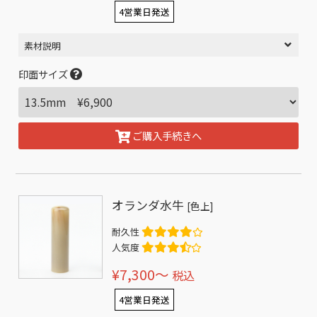
4営業日発送
素材説明
印面サイズ
ご購入手続きへ
オランダ水牛
[色上]
耐久性
人気度
¥7,300〜
税込
4営業日発送