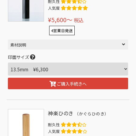
耐久性
人気度
¥5,600〜
税込
4営業日発送
素材説明
印面サイズ
ご購入手続きへ
神楽ひのき
（かぐらひのき）
耐久性
人気度