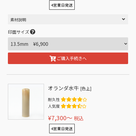
4営業日発送
素材説明
印面サイズ
ご購入手続きへ
オランダ水牛
[色上]
耐久性
人気度
¥7,300〜
税込
4営業日発送