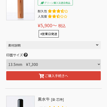
グリーン購入法適合商品
耐久性
人気度
¥5,900〜
税込
4営業日発送
素材説明
印面サイズ
ご購入手続きへ
黒水牛
[染 芯持]