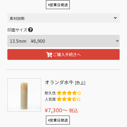
4営業日発送
素材説明
印面サイズ
ご購入手続きへ
オランダ水牛
[色上]
耐久性
人気度
¥7,300〜
税込
4営業日発送