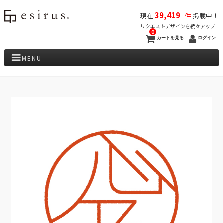
39,419
現在
件
掲載中！
リクエストデザインを続々アップ
0
カートを見る
ログイン
MENU