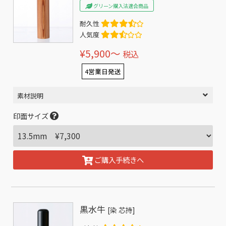
グリーン購入法適合商品
耐久性
人気度
¥5,900〜
税込
4営業日発送
素材説明
印面サイズ
ご購入手続きへ
黒水牛
[染 芯持]