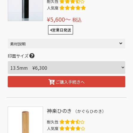
耐久性
人気度
¥5,600〜
税込
4営業日発送
素材説明
印面サイズ
ご購入手続きへ
神楽ひのき
（かぐらひのき）
耐久性
人気度