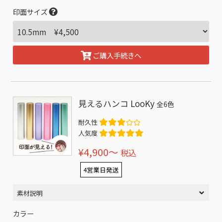
印面サイズ
ご購入手続きへ
見えるハンコ LooKy
全6色
耐久性
人気度
¥4,900〜
税込
4営業日発送
素材説明
カラー