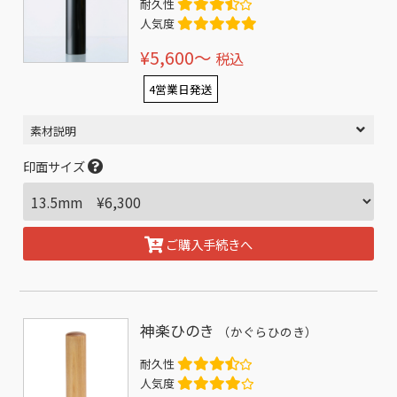
耐久性
人気度
¥5,600〜
税込
4営業日発送
素材説明
印面サイズ
ご購入手続きへ
神楽ひのき
（かぐらひのき）
耐久性
人気度