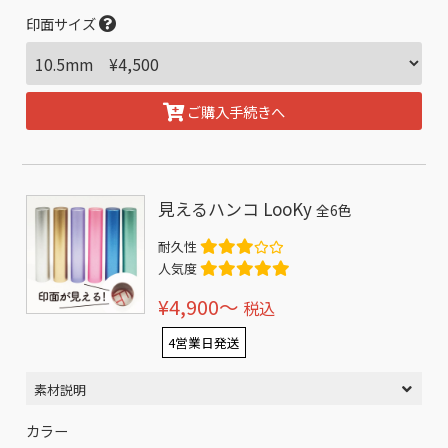
印面サイズ
ご購入手続きへ
見えるハンコ LooKy
全6色
耐久性
人気度
¥4,900〜
税込
4営業日発送
素材説明
カラー