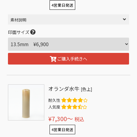
4営業日発送
素材説明
印面サイズ
ご購入手続きへ
オランダ水牛
[色上]
耐久性
人気度
¥7,300〜
税込
4営業日発送