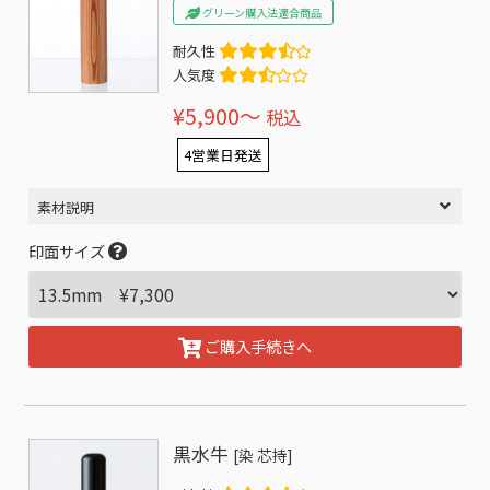
グリーン購入法適合商品
耐久性
人気度
¥5,900〜
税込
4営業日発送
素材説明
印面サイズ
ご購入手続きへ
黒水牛
[染 芯持]