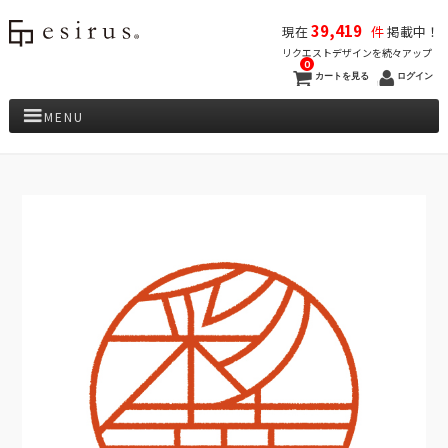
39,419
現在
件
掲載中！
リクエストデザインを続々アップ
0
カートを見る
ログイン
MENU