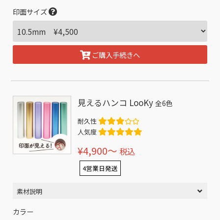
印面サイズ
ご購入手続きへ
見えるハンコ LooKy
全6色
耐久性
人気度
¥4,900〜
税込
4営業日発送
素材説明
カラー