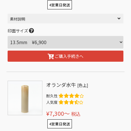
4営業日発送
素材説明
印面サイズ
ご購入手続きへ
オランダ水牛
[色上]
耐久性
人気度
¥7,300〜
税込
4営業日発送