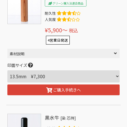
グリーン購入法適合商品
耐久性
人気度
¥5,900〜
税込
4営業日発送
素材説明
印面サイズ
ご購入手続きへ
黒水牛
[染 芯持]