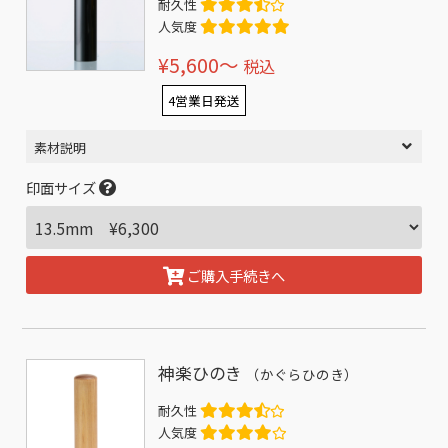
耐久性
人気度
¥5,600〜
税込
4営業日発送
素材説明
印面サイズ
ご購入手続きへ
神楽ひのき
（かぐらひのき）
耐久性
人気度