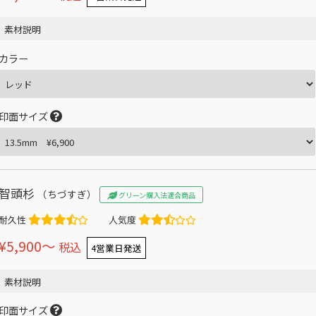
素材説明
カラー
印面サイズ
智頭杉
（ちづすぎ）
グリーン購入法適合商品
耐久性
人気度
¥5,900〜
税込
4営業日発送
素材説明
印面サイズ