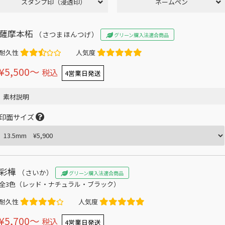
スタンプ印（浸透印）
ネームペン
薩摩本柘
（さつまほんつげ）
グリーン購入法適合商品
耐久性
人気度
¥5,500〜
税込
4営業日発送
素材説明
印面サイズ
彩樺
（さいか）
グリーン購入法適合商品
全3色（レッド・ナチュラル・ブラック）
耐久性
人気度
¥5,700〜
税込
4営業日発送