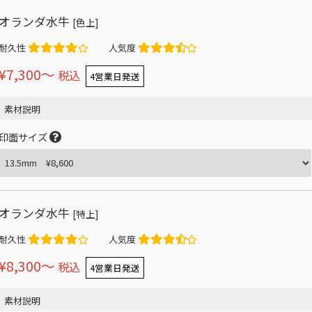
オランダ水牛
[色上]
耐久性
人気度
¥7,300〜
税込
4営業日発送
素材説明
印面サイズ
オランダ水牛
[特上]
耐久性
人気度
¥8,300〜
税込
4営業日発送
素材説明