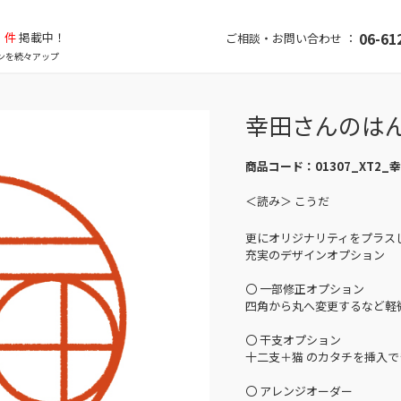
件
掲載中！
06-61
ご相談・お問い合わせ ：
ンを続々アップ
幸田さんのは
商品コード：
01307_XT2_
＜読み＞ こうだ
更にオリジナリティをプラス
充実のデザインオプション
〇 一部修正オプション
四角から丸へ変更するなど軽
〇 干支オプション
十二支＋猫 のカタチを挿入で
〇 アレンジオーダー