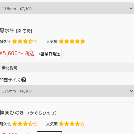
黒水牛
[染 芯持]
耐久性
人気度
¥5,600〜
税込
4営業日発送
素材説明
印面サイズ
神楽ひのき
（かぐらひのき）
耐久性
人気度