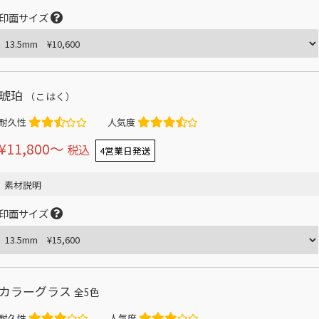
印面サイズ
琥珀
（こはく）
耐久性
人気度
¥11,800〜
税込
4営業日発送
素材説明
印面サイズ
カラーグラス
全5色
耐久性
人気度