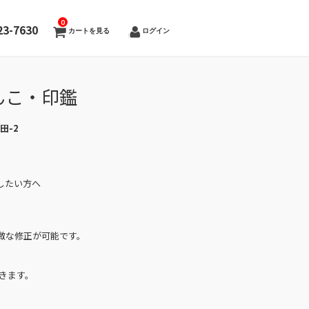
0
23-7630
カートを見る
ログイン
んこ・印鑑
幸田-2
したい方へ
微な修正が可能です。
きます。