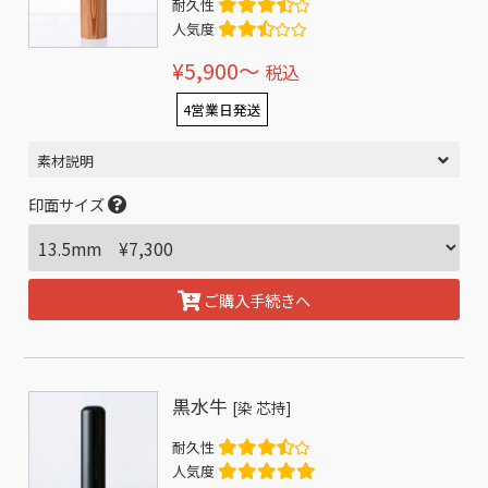
耐久性
人気度
¥5,900〜
税込
4営業日発送
素材説明
印面サイズ
ご購入手続きへ
黒水牛
[染 芯持]
耐久性
人気度