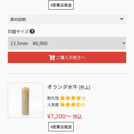
4営業日発送
素材説明
印面サイズ
ご購入手続きへ
オランダ水牛
[色上]
耐久性
人気度
¥7,300〜
税込
4営業日発送