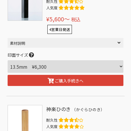
耐久性
人気度
¥5,600〜
税込
4営業日発送
素材説明
印面サイズ
ご購入手続きへ
神楽ひのき
（かぐらひのき）
耐久性
人気度