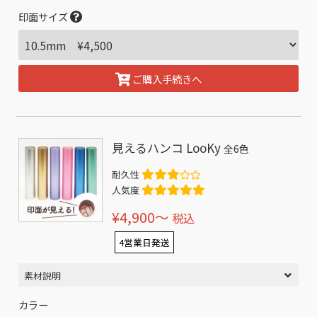
印面サイズ
ご購入手続きへ
見えるハンコ LooKy
全6色
耐久性
人気度
¥4,900〜
税込
4営業日発送
素材説明
カラー