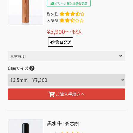
グリーン購入法適合商品
耐久性
人気度
¥5,900〜
税込
4営業日発送
素材説明
印面サイズ
ご購入手続きへ
黒水牛
[染 芯持]